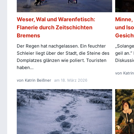
Weser, Wal und Warenfetisch:
Minne, 
Flanerie durch Zeitschichten
und Iso
Bremens
Gesich
Der Regen hat nachgelassen. Ein feuchter
„Solange
Schleier liegt über der Stadt, die Steine des
geil an.
Domplatzes glänzen wie poliert. Touristen
Diskussi
haben…
von
Katri
von
Katrin Beißner
am
18. März 2026