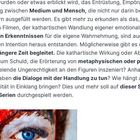
urden oder etwas erblickt wird, das Entrüstung, Empör
ung zwischen
Medium und Mensch,
die nicht nur darin b
rn ausgefüllt werden. Es gibt mehr zu erkunden als das
Filmen, der kathartischen Wandlung eigener emotiona
en Erkenntnissen
für die eigene Wahrnehmung, sind au
en Intention heraus entstanden. Möglicherweise gibt es
ängere Zeit begleitet.
Die kathartische Wirkung oder Abs
s um Schuld, die Erörterung von
metaphysischen oder p
iende Ungerechtigkeit an den Figuren inszeniert? Anh
haben
die Dialoge mit der Handlung zu tun
? Wie hängt 
tät in Einklang bringen? Dies und mehr soll auf
dieser 
Serien
durchgespielt werden.