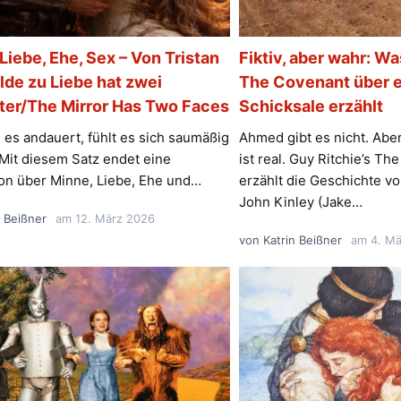
Liebe, Ehe, Sex – Von Tristan
Fiktiv, aber wahr: Wa
lde zu Liebe hat zwei
The Covenant über 
ter/The Mirror Has Two Faces
Schicksale erzählt
 es andauert, fühlt es sich saumäßig
Ahmed gibt es nicht. Abe
“ Mit diesem Satz endet eine
ist real. Guy Ritchie’s Th
on über Minne, Liebe, Ehe und…
erzählt die Geschichte v
John Kinley (Jake…
n Beißner
am
12. März 2026
von
Katrin Beißner
am
4. M