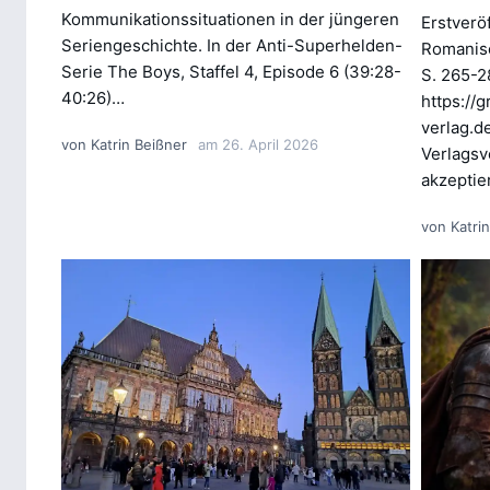
Kommunikationssituationen in der jüngeren
Erstverö
Seriengeschichte. In der Anti-Superhelden-
Romanisc
Serie The Boys, Staffel 4, Episode 6 (39:28-
S. 265-2
40:26)…
https://
verlag.d
von
Katrin Beißner
am
26. April 2026
Verlagsve
akzeptie
von
Katri