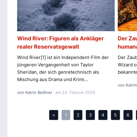
Wind River: Figuren als Ankläger
Der Za
realer Reservatsgewalt
humana
Wind River[1] ist ein Independent-Film der
Der Zaub
jüngeren Vergangenheit von Taylor
Wizard o
Sheridan, der sich genretechnisch als
bekannt
Mischung aus Drama und Krimi…
von
Katri
von
Katrin Beißner
am
24. Februar 2026
<
1
2
3
4
5
6