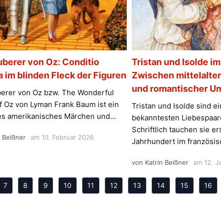
uberer von Oz: Conditio
Tristan und Isolde im
 im blinden Fleck der Figuren
Zwischen mittelalter
und romantischer U
erer von Oz bzw. The Wonderful
f Oz von Lyman Frank Baum ist ein
Tristan und Isolde sind e
es amerikanisches Märchen und…
bekanntesten Liebespaare
Schriftlich tauchen sie er
n Beißner
am
10. Februar 2026
Jahrhundert im französi
von
Katrin Beißner
am
12. J
7
8
9
10
11
12
13
14
15
16