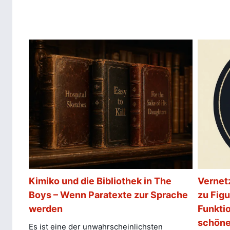
Kimiko und die Bibliothek in The
Vernet
Boys – Wenn Paratexte zur Sprache
zu Figu
werden
Funkti
schöne
Es ist eine der unwahrscheinlichsten