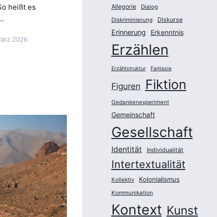
So heißt es
Allegorie
Dialog
r…
Diskurse
Diskriminierung
Erinnerung
Erkenntnis
März 2026
Erzählen
Erzählstruktur
Fantasie
Fiktion
Figuren
Gedankenexperiment
Gemeinschaft
Gesellschaft
Identität
Individualität
Intertextualität
Kolonialismus
Kollektiv
Kommunikation
Kontext
Kunst