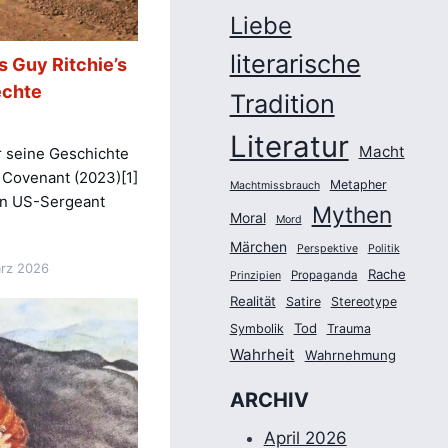
Liebe
literarische
s Guy Ritchie’s
echte
Tradition
Literatur
Macht
r seine Geschichte
e Covenant (2023)[1]
Metapher
Machtmissbrauch
on US-Sergeant
Mythen
Moral
Mord
Märchen
Perspektive
Politik
ärz 2026
Rache
Propaganda
Prinzipien
Realität
Satire
Stereotype
Tod
Symbolik
Trauma
Wahrheit
Wahrnehmung
ARCHIV
April 2026