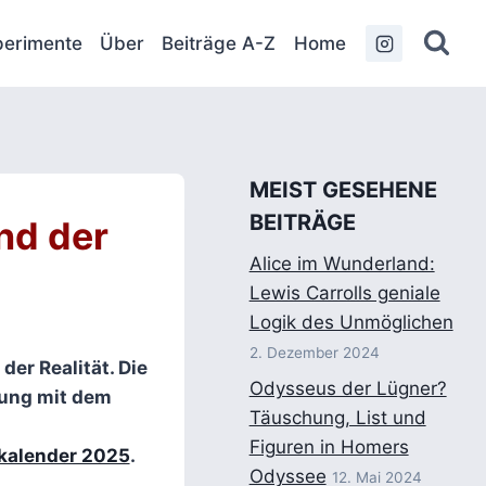
erimente
Über
Beiträge A-Z
Home
MEIST GESEHENE
BEITRÄGE
und der
Alice im Wunderland:
Lewis Carrolls geniale
Logik des Unmöglichen
2. Dezember 2024
der Realität. Die
Odysseus der Lügner?
ung mit dem
Täuschung, List und
Figuren in Homers
kalender 2025
.
Odyssee
12. Mai 2024