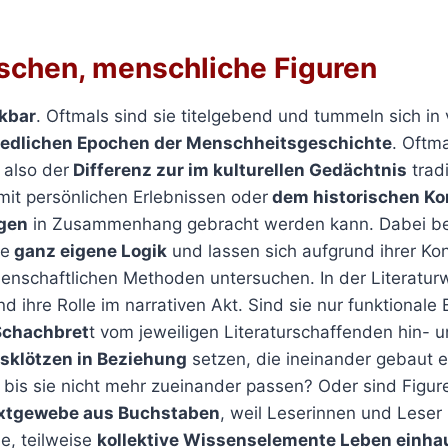
schen, menschliche Figuren
kbar
. Oftmals sind sie titelgebend und tummeln sich in
iedlichen Epochen der Menschheitsgeschichte
. Oftma
 also der
Differenz zur im kulturellen Gedächtnis
tradi
 mit persönlichen Erlebnissen oder
dem historischen Ko
ngen
in Zusammenhang gebracht werden kann. Dabei be
ne
ganz eigene Logik
und lassen sich aufgrund ihrer Ko
ssenschaftlichen Methoden untersuchen. In der Literatur
d ihre Rolle im narrativen Akt. Sind sie nur funktionale 
Schachbret
t vom jeweiligen Literaturschaffenden hin-
isklötzen in Beziehung
setzen, die ineinander gebaut 
, bis sie nicht mehr zueinander passen? Oder sind Figur
Textgewebe aus Buchstaben
, weil Leserinnen und Leser 
le, teilweise
kollektive Wissenselemente Leben einh