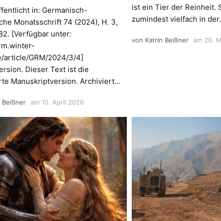
ist ein Tier der Reinheit. 
ffentlicht in: Germanisch-
zumindest vielfach in de
he Monatsschrift 74 (2024), H. 3,
82. [Verfügbar unter:
von
Katrin Beißner
am
26. 
grm.winter-
e/article/GRM/2024/3/4]
rsion. Dieser Text ist die
rte Manuskriptversion. Archiviert…
n Beißner
am
10. April 2026