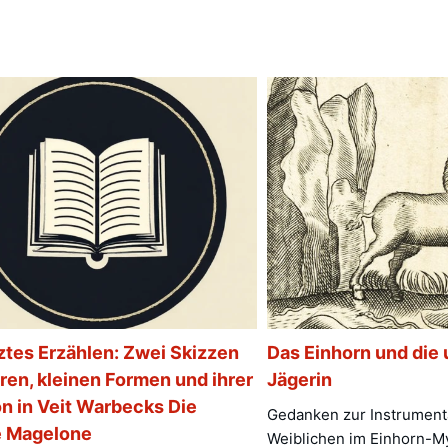
ztes Erzählen: Zwei Skizzen
Das Einhorn und die
ren, kleinen Formen und ihrer
Jägerin
on in Veit Warbecks Die
Gedanken zur Instrument
 Magelone
Weiblichen im Einhorn-M