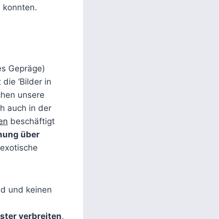
n konnten.
hes Gepräge)
ie ‘Bilder in
hen unsere
h auch in der
en
beschäftigt
inung über
 exotische
ind und keinen
er verbreiten
,