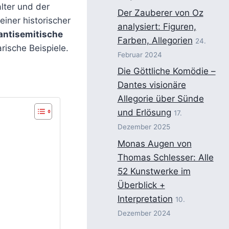
lter und der
Der Zauberer von Oz
iner historischer
analysiert: Figuren,
 antisemitische
Farben, Allegorien
24.
rische Beispiele.
Februar 2024
Die Göttliche Komödie –
Dantes visionäre
Allegorie über Sünde
und Erlösung
17.
Dezember 2025
Monas Augen von
Thomas Schlesser: Alle
52 Kunstwerke im
Überblick +
Interpretation
10.
Dezember 2024