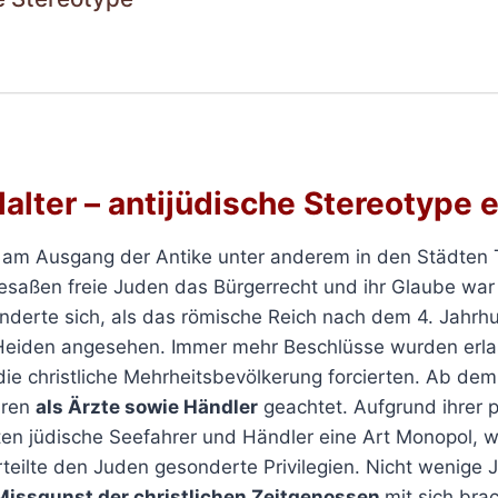
alter
– antijüdische Stereotype 
 am Ausgang der Antike unter anderem in den Städten T
saßen freie Juden das Bürgerrecht und ihr Glaube war
nderte sich, als das römische Reich nach dem 4. Jahrhun
Heiden angesehen. Immer mehr Beschlüsse wurden erla
die christliche Mehrheitsbevölkerung forcierten. Ab de
aren
als Ärzte sowie Händler
geachtet. Aufgrund ihrer p
en jüdische Seefahrer und Händler eine Art Monopol, w
rteilte den Juden gesonderte Privilegien. Nicht wenige 
Missgunst der christlichen Zeitgenossen
mit sich bra