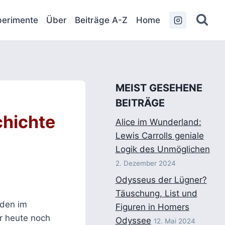
erimente
Über
Beiträge A-Z
Home
MEIST GESEHENE
BEITRÄGE
chichte
Alice im Wunderland:
Lewis Carrolls geniale
Logik des Unmöglichen
2. Dezember 2024
Odysseus der Lügner?
Täuschung, List und
rden im
Figuren in Homers
er heute noch
Odyssee
12. Mai 2024