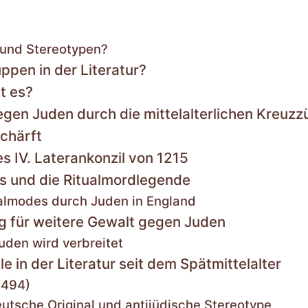
n und Stereotypen?
pen in der Literatur?
t es?
en Juden durch die mittelalterlichen Kreuzz
chärft
s IV. Laterankonzil von 1215
s und die Ritualmordlegende
ualmodes durch Juden in England
g für weitere Gewalt gegen Juden
den wird verbreitet
e in der Literatur seit dem Spätmittelalter
1494)
utsche Original und antijüdische Stereotype