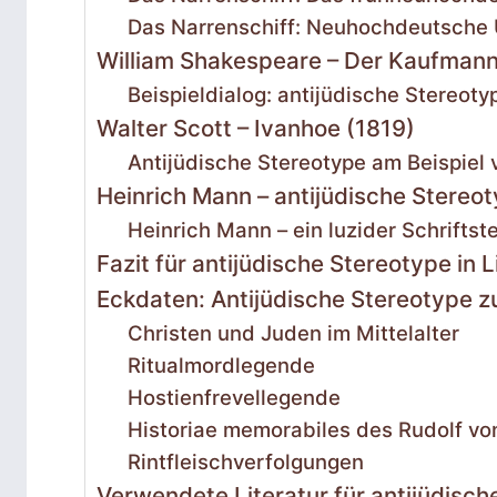
Das Narrenschiff: Neuhochdeutsche
William Shakespeare – Der Kaufmann
Beispieldialog: antijüdische Stereo
Walter Scott – Ivanhoe (1819)
Antijüdische Stereotype am Beispiel 
Heinrich Mann – antijüdische Stereot
Heinrich Mann – ein luzider Schrifts
Fazit für antijüdische Stereotype in 
Eckdaten: Antijüdische Stereotype
Christen und Juden im Mittelalter
Ritualmordlegende
Hostienfrevellegende
Historiae memorabiles des Rudolf von 
Rintfleischverfolgungen
Verwendete Literatur für antijüdisch