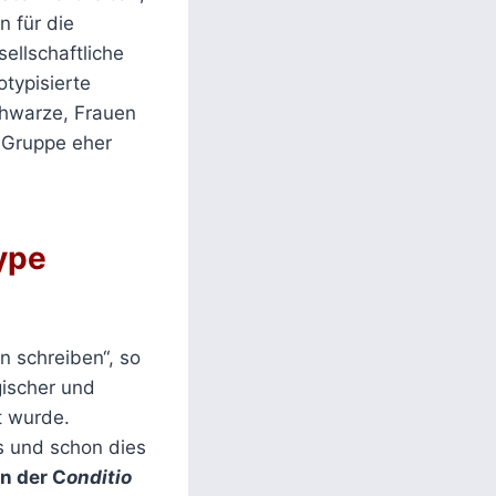
 für die
ellschaftliche
otypisierte
chwarze, Frauen
 Gruppe eher
ype
 schreiben“, so
gischer und
t wurde.
s und schon dies
an der C
onditio