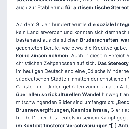
auch zur Etablierung
für antisemitische Stereo
Ab dem 9. Jahrhundert wurde
die soziale Inte
kein Land erwerben und konnten sich demnach n
bestehend aus christlichen
Bruderschaften, war
geächteten Berufe, wie etwa die Kreditvergabe, d
keine Zinsen nehmen
. Auch in diesem Bereich
christlichen Zeitgenossen auf sich.
Das Stereoty
im heutigen Deutschland eine jüdische Minderhe
süddeutschen Städten inmitten der christlichen
Christen und Juden gehörten zum normalen Allta
über allen soziokulturellen Wandel
hinweg tran
mitschwingenden Bilder sind umfangreich: „Be
Brunnenvergiftungen, Kannibalismus,
Gier nac
blinde Diener des Teufels in seinem Kampf gegen
im Kontext finsterer Verschwörungen
.“
[1]
Anti