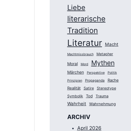
Liebe
literarische
Tradition
Literatur
Macht
Metapher
Machtmissbrauch
Mythen
Moral
Mord
Märchen
Perspektive
Politik
Rache
Propaganda
Prinzipien
Realität
Satire
Stereotype
Tod
Symbolik
Trauma
Wahrheit
Wahrnehmung
ARCHIV
April 2026