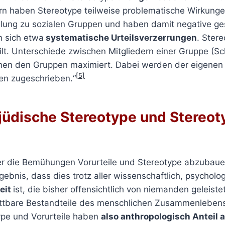
rn haben Stereotype teilweise problematische Wirkungen
lung zu sozialen Gruppen und haben damit negative ges
n sich etwa
systematische Urteilsverzerrungen
. Stere
lt. Unterschiede zwischen Mitgliedern einer Gruppe (S
chen den Gruppen maximiert. Dabei werden der eigenen
[5]
ten zugeschrieben.“
ijüdische Stereotype und Stereot
r die Bemühungen Vorurteile und Stereotype abzubauen
bnis, dass dies trotz aller wissenschaftlich, psycholo
eit
ist, die bisher offensichtlich von niemanden geleiste
rottbare Bestandteile des menschlichen Zusammenleben
pe und Vorurteile haben
also anthropologisch Anteil 