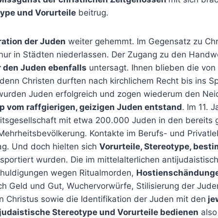
type und Vorurteile
beitrug.
gration der Juden
weiter gehemmt. Im Gegensatz zu Chri
ur in Städten niederlassen. Der Zugang zu den Handw
 den Juden ebenfalls
untersagt. Ihnen blieben die von
enn Christen durften nach kirchlichem Recht bis ins Sp
 wurden Juden erfolgreich und zogen wiederum den Neid
p vom raffgierigen, geizigen Juden entstand
. Im 11. 
itsgesellschaft mit etwa 200.000 Juden in den bereits
 Mehrheitsbevölkerung. Kontakte im Berufs- und Privatl
g. Und doch hielten sich
Vorurteile, Stereotype, besti
sportiert wurden. Die im mittelalterlichen antijudaistis
schuldigungen wegen Ritualmorden,
Hostienschändunge
h Geld und Gut, Wuchervorwürfe, Stilisierung der Juden
 Christus sowie die Identifikation der Juden mit den
je
judaistische Stereotype und Vorurteile bedienen
also 