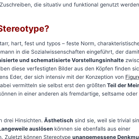
Zuschreiben, die situativ und funktional genutzt werde
Stereotype
?
starr, hart, fest und typos – feste Norm, charakteristisc
ann in die Sozialwissenschaften eingeführt, der damit d
isierte und schematisierte Vorstellungsinhalte
zwisc
ben diese verfestigten Bilder aus den Köpfen finden sic
Jens Eder, der sich intensiv mit der Konzeption von
Figur
abei vermitteln sie selbst erst den größten
Teil der Me
können in einer anderen als fremdartige, seltsame oder
n drei Hinsichten.
Ästhetisch
sind sie, weil sie trivial s
Langeweile auslösen
können sie ebenfalls aus einer
n. Zuletzt können Stereotype
unangemessene Denkmust