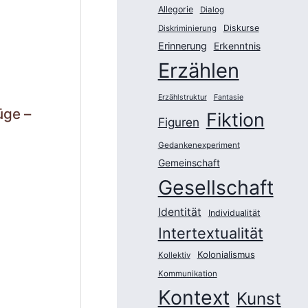
Allegorie
Dialog
Diskurse
Diskriminierung
Erinnerung
Erkenntnis
Erzählen
Erzählstruktur
Fantasie
üge –
Fiktion
Figuren
Gedankenexperiment
Gemeinschaft
Gesellschaft
Identität
Individualität
Intertextualität
Kolonialismus
Kollektiv
Kommunikation
Kontext
Kunst