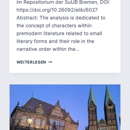
im Repositorium der SuUB Bremen, DOI:
https://doi.org/10.26092/elib/6027
Abstract: The analysis is dedicated to
the concept of characters within
premodern literature related to small
literary forms and their role in the
narrative order within the…
VERNETZTES
WEITERLESEN
ERZÄHLEN:
ZWEI
SKIZZEN
ZU
FIGUREN,
KLEINEN
FORMEN
UND
IHRER
FUNKTION
IN