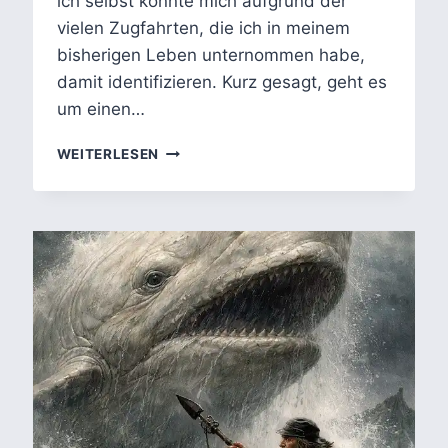
ich selbst konnte mich aufgrund der
vielen Zugfahrten, die ich in meinem
bisherigen Leben unternommen habe,
damit identifizieren. Kurz gesagt, geht es
um einen…
DANIEL
WEITERLESEN
GLATTAUER
–
IN
EINEM
ZUG:
KLISCHEES,
KOMMUNIKATION,
KONVENTIONEN