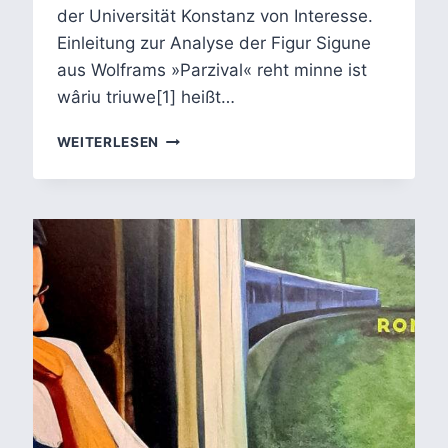
der Universität Konstanz von Interesse.
Einleitung zur Analyse der Figur Sigune
aus Wolframs »Parzival« reht minne ist
wâriu triuwe[1] heißt…
SIGUNE
WEITERLESEN
UND
IHRE
TRIUWE
IM
»PARZIVAL«
WOLFRAMS
VON
ESCHENBACH