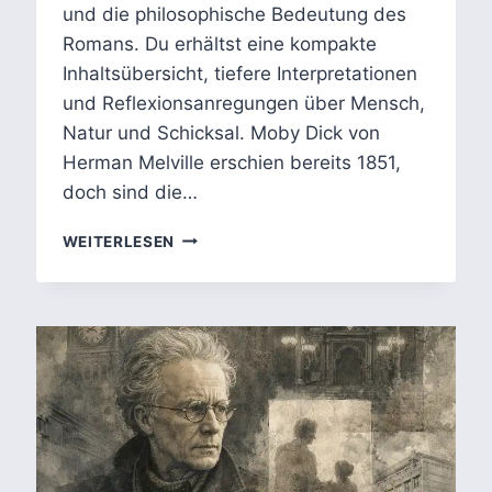
und die philosophische Bedeutung des
Romans. Du erhältst eine kompakte
Inhaltsübersicht, tiefere Interpretationen
und Reflexionsanregungen über Mensch,
Natur und Schicksal. Moby Dick von
Herman Melville erschien bereits 1851,
doch sind die…
MOBY
WEITERLESEN
DICK
VON
HERMAN
MELVILLE:
ANALYSE
VON
BESESSENHEIT,
SYMBOLIK
&
HANDLUNG