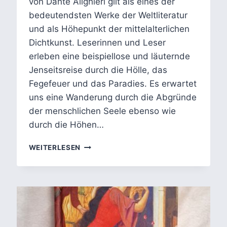
von Dante Alighieri gilt als eines der
bedeutendsten Werke der Weltliteratur
und als Höhepunkt der mittelalterlichen
Dichtkunst. Leserinnen und Leser
erleben eine beispiellose und läuternde
Jenseitsreise durch die Hölle, das
Fegefeuer und das Paradies. Es erwartet
uns eine Wanderung durch die Abgründe
der menschlichen Seele ebenso wie
durch die Höhen…
DIE
WEITERLESEN
GÖTTLICHE
KOMÖDIE
–
DANTES
VISIONÄRE
ALLEGORIE
ÜBER