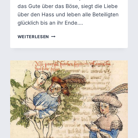
das Gute über das Böse, siegt die Liebe
über den Hass und leben alle Beteiligten
glücklich bis an ihr Ende….
DIE
WEITERLESEN
RELEVANZ
VON
MÄRCHEN
IN
DER
MODERNEN
WELT