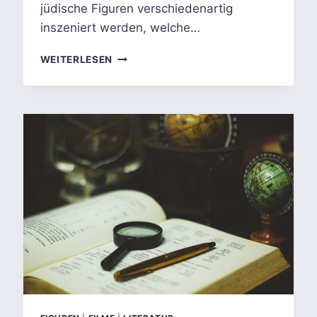
jüdische Figuren verschiedenartig
inszeniert werden, welche…
FUNKTIONALE
WEITERLESEN
INTERTEXTUALITÄT
UND
WISSENSTRADIERUNG
IM
ZEITGENÖSSISCHEN
KONTEXT
AM
BEISPIEL
JÜDISCHER
FIGUREN
UND
STEREOTYPE
IN
AUSGEWÄHLTER
LITERATUR