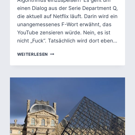
einen Dialog aus der Serie Department Q,
die aktuell auf Netflix läuft. Darin wird ein
unangemessenes F-Wort erwähnt, das
YouTube zensieren würde. Nein, es ist
nicht „Fuck“. Tatsächlich wird dort eben…
LITERATURVERWEISE
WEITERLESEN
IN
KONFLIKTDIALOGEN
–
WAFFE
ODER
AUSREDE?
DEPARTMENT
Q
&
GEOFFREY
CHAUCER
IM
DIALOG