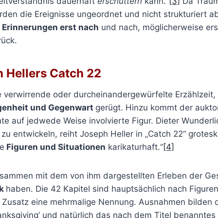
ltverständnis dauerhaft
erschüttern
kann.“
[3]
Da Traum
rden die Ereignisse ungeordnet und nicht strukturiert a
e
Erinnerungen erst nach
und nach, möglicherweise erst
rück.
h Hellers Catch 22
e verwirrende oder durcheinandergewürfelte Erzählzeit, 
enheit und Gegenwart
gerügt. Hinzu kommt der auktori
te auf jedwede Weise involvierte Figur. Dieter Wunderlic
zu entwickeln, reiht Joseph Heller in „Catch 22“ grote
ie
Figuren und Situationen
karikaturhaft.“
[4]
zusammen mit dem von ihm dargestellten Erleben der Ge
ik
haben. Die 42 Kapitel sind hauptsächlich nach Figuren
en Zusatz eine mehrmalige Nennung. Ausnahmen bilden d
hanksgiving’ und natürlich das nach dem Titel benanntes