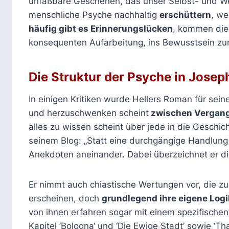
unfaßbare Geschehen, das unser Selbst- und We
menschliche Psyche nachhaltig
erschüttern
, we
häufig gibt es Erinnerungslücken
, kommen di
konsequenten Aufarbeitung, ins Bewusstsein zu
Die Struktur der Psyche in Josep
In einigen Kritiken wurde Hellers Roman für sein
und herzuschwenken scheint
zwischen Vergang
alles zu wissen scheint über jede in die Geschich
seinem Blog: „Statt eine durchgängige Handlung 
Anekdoten aneinander. Dabei überzeichnet er d
Er nimmt auch chiastische Wertungen vor, die 
erscheinen, doch
grundlegend ihre eigene Log
von ihnen erfahren sogar mit einem spezifisch
Kapitel ’Bologna‘ und ‘Die Ewige Stadt’ sowie ‘T