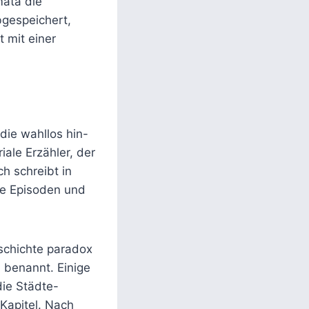
ata die
bgespeichert,
 mit einer
die wahllos hin-
ale Erzähler, der
h schreibt in
ske Episoden und
schichte paradox
 benannt. Einige
ie Städte-
 Kapitel. Nach