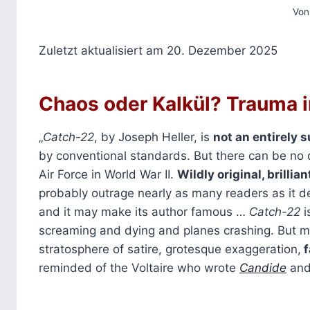
Von
Zuletzt aktualisiert am 20. Dezember 2025
Chaos oder Kalkül? Trauma in
„
Catch-22
, by Joseph Heller, is
not an entirely 
by conventional standards. But there can be no d
Air Force in World War II.
Wildly original, brillia
probably outrage nearly as many readers as it deli
and it may make its author famous …
Catch-22
is
screaming and dying and planes crashing. But mos
stratosphere of satire, grotesque exaggeration,
f
reminded of the Voltaire who wrote
Candide
and