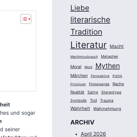
Liebe
literarische
Tradition
Literatur
Macht
Metapher
Machtmissbrauch
Mythen
Moral
Mord
Märchen
Perspektive
Politik
Rache
Propaganda
Prinzipien
Realität
Satire
Stereotype
Tod
Symbolik
Trauma
heit
Wahrheit
Wahrnehmung
sches und sogar
n
ARCHIV
nd seiner
April 2026