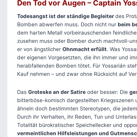
Den Tod vor Augen – Captain Yos
Todesangst ist der ständige Begleiter
des Prot
Bomben abwerfen muss. Doch nicht nur
beim be
dem harten Metall vorbeirauschenden feindlich
zusehen muss oder Bomber durch machtvoll-unsi
er von ängstlicher
Ohnmacht erfüllt
. Was Yossa
der eigenen Vorgesetzten, die ihn immer und im
herabfallenden Bomben tötet. Für Yossarián ste
Kauf nehmen – und zwar ohne Rücksicht auf Ver
Das
Groteske an der Satire
oder besser: Die
ge
bitterböse-komisch dargestellten Kriegsszenen
ähneln doch bestimmten Stereotypen, die jedem
Durch ihr Verhalten, ihr Reden, Tun und Unterla
Totalität bürokratischer Speichellecker und oppo
vermeintlichen Hilfsleistungen und Gutmen