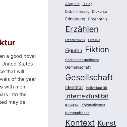
Allegorie
Dialog
Diskurse
Diskriminierung
Erinnerung
Erkenntnis
Erzählen
ktur
Erzählstruktur
Fantasie
Fiktion
Figuren
even a good novel
Gedankenexperiment
e United States
Gemeinschaft
e that will
Gesellschaft
ovels of the year
ns
with men
Identität
Individualität
ars into the
Intertextualität
sted may be
Kolonialismus
Kollektiv
Kommunikation
Kontext
Kunst