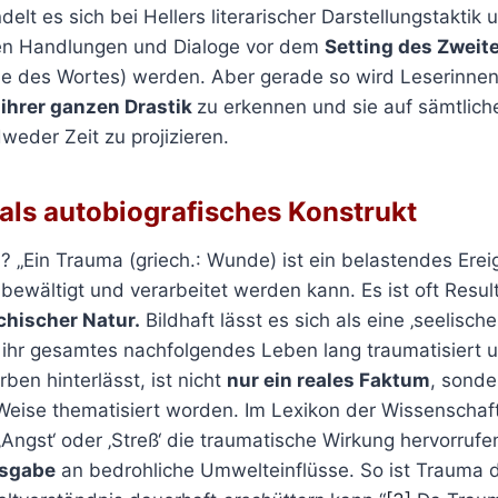
elt es sich bei Hellers literarischer Darstellungstaktik 
ten Handlungen und Dialoge vor dem
Setting des Zweit
e des Wortes) werden. Aber gerade so wird Leserinne
 ihrer ganzen Drastik
zu erkennen und sie auf sämtlich
eder Zeit zu projizieren.
als autobiografisches Konstrukt
? „Ein Trauma (griech.: Wunde) ist ein belastendes Erei
 bewältigt und verarbeitet werden kann. Es ist oft Resul
chischer Natur.
Bildhaft lässt es sich als eine ‚seelisch
 ihr gesamtes nachfolgendes Leben lang traumatisiert
en hinterlässt, ist nicht
nur ein reales Faktum
, sonde
d Weise thematisiert worden. Im Lexikon der Wissenschaf
‚Angst‘ oder ‚Streß‘ die traumatische Wirkung hervorrufe
isgabe
an bedrohliche Umwelteinflüsse. So ist Trauma d