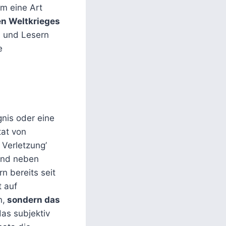
um eine Art
en Weltkrieges
n und Lesern
e
gnis oder eine
tat von
e Verletzung’
 und neben
rn bereits seit
t auf
n,
sondern das
as subjektiv