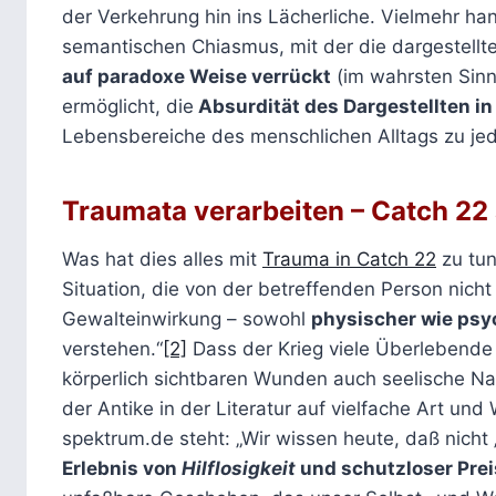
der Verkehrung hin ins Lächerliche. Vielmehr hand
semantischen Chiasmus, mit der die dargestell
auf paradoxe Weise verrückt
(im wahrsten Sinn
ermöglicht, die
Absurdität des Dargestellten in
Lebensbereiche des menschlichen Alltags zu jedw
Traumata verarbeiten – Catch 22 
Was hat dies alles mit
Trauma in Catch 22
zu tun
Situation, die von der betreffenden Person nicht
Gewalteinwirkung – sowohl
physischer wie psy
verstehen.“
[2]
Dass der Krieg viele Überlebende
körperlich sichtbaren Wunden auch seelische Narb
der Antike in der Literatur auf vielfache Art un
spektrum.de steht: „Wir wissen heute, daß nicht 
Erlebnis von
Hilflosigkeit
und schutzloser Pre