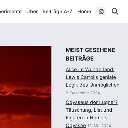
erimente
Über
Beiträge A-Z
Home
MEIST GESEHENE
BEITRÄGE
Alice im Wunderland:
Lewis Carrolls geniale
Logik des Unmöglichen
2. Dezember 2024
Odysseus der Lügner?
Täuschung, List und
Figuren in Homers
Odyssee
12. Mai 2024