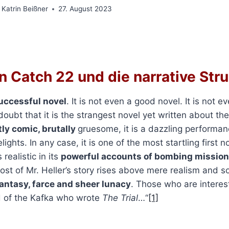
Katrin Beißner
27. August 2023
 Catch 22 und die narrative Stru
successful novel
. It is not even a good novel. It is not 
oubt that it is the strangest novel yet written about th
ntly comic, brutally
gruesome, it is a dazzling performanc
ghts. In any case, it is one of the most startling first n
 realistic in its
powerful accounts of bombing missio
t of Mr. Heller’s story rises above mere realism and so
antasy, farce and sheer lunacy
. Those who are intere
 of the Kafka who wrote
The Trial
…“
[1]