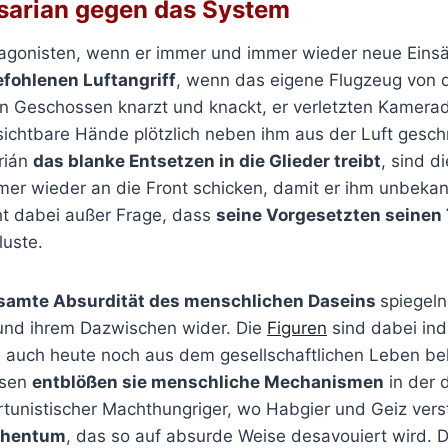
sarian gegen das System
agonisten, wenn er immer und immer wieder neue Einsä
fohlenen Luftangriff
, wenn das eigene Flugzeug von 
en Geschossen knarzt und knackt, er verletzten Kamera
chtbare Hände plötzlich neben ihm aus der Luft geschn
rián
das blanke Entsetzen in die Glieder treibt
, sind d
mer wieder an die Front schicken, damit er ihm unbekan
ht dabei außer Frage, dass
seine Vorgesetzten seinen 
luste.
samte Absurdität des menschlichen Daseins
spiegeln
 und ihrem Dazwischen wider. Die
Figuren
sind dabei ind
 auch heute noch aus dem gesellschaftlichen Leben be
ssen
entblößen sie menschliche Mechanismen
in der 
rtunistischer Machthungriger, wo Habgier und Geiz verst
schentum
, das so auf absurde Weise desavouiert wird. D