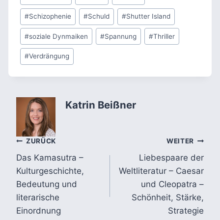
#
Schizophenie
#
Schuld
#
Shutter Island
#
soziale Dynmaiken
#
Spannung
#
Thriller
#
Verdrängung
Katrin Beißner
Beitragsnavigation
ZURÜCK
WEITER
Das Kamasutra –
Liebespaare der
Kulturgeschichte,
Weltliteratur – Caesar
Bedeutung und
und Cleopatra –
literarische
Schönheit, Stärke,
Einordnung
Strategie