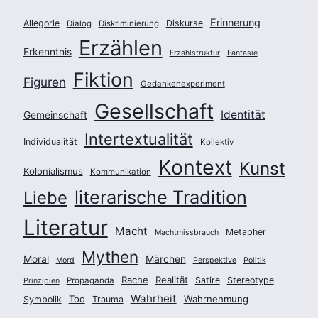
Erinnerung
Allegorie
Diskurse
Dialog
Diskriminierung
Erzählen
Erkenntnis
Erzählstruktur
Fantasie
Fiktion
Figuren
Gedankenexperiment
Gesellschaft
Identität
Gemeinschaft
Intertextualität
Individualität
Kollektiv
Kontext
Kunst
Kolonialismus
Kommunikation
literarische Tradition
Liebe
Literatur
Macht
Metapher
Machtmissbrauch
Mythen
Moral
Märchen
Mord
Perspektive
Politik
Rache
Realität
Satire
Stereotype
Propaganda
Prinzipien
Wahrheit
Tod
Wahrnehmung
Symbolik
Trauma