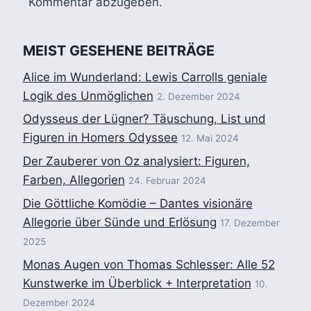
Kommentar abzugeben.
MEIST GESEHENE BEITRÄGE
Alice im Wunderland: Lewis Carrolls geniale
Logik des Unmöglichen
2. Dezember 2024
Odysseus der Lügner? Täuschung, List und
Figuren in Homers Odyssee
12. Mai 2024
Der Zauberer von Oz analysiert: Figuren,
Farben, Allegorien
24. Februar 2024
Die Göttliche Komödie – Dantes visionäre
Allegorie über Sünde und Erlösung
17. Dezember
2025
Monas Augen von Thomas Schlesser: Alle 52
Kunstwerke im Überblick + Interpretation
10.
Dezember 2024