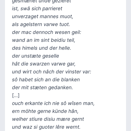
gesmæhet unde gezieret
ist, swâ sich parrieret
unverzaget mannes muot,
als agelstern varwe tuot.
der mac dennoch wesen geil:
wand an im sint beidiu teil,
des himels und der helle.
der unstæte geselle
hât die swarzen varwe gar,
und wirt och nâch der vinster var:
sô habet sich an die blanken
der mit stæten gedanken.
[…]
ouch erkante ich nie sô wîsen man,
ern möhte gerne künde hân,
welher stiure disiu mære gernt
und waz si guoter lêre wernt.