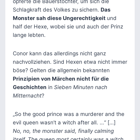
opferte die Bauerstochter, um sich die
Schlagkraft des Volkes zu sichern.
Das
Monster sah diese Ungerechtigkeit
und
half der Hexe, wobei sie und auch der Prinz
lange lebten.
Conor kann das allerdings nicht ganz
nachvollziehen. Sind Hexen etwa nicht immer
böse? Gelten die allgemein bekannten
Prinzipien von Märchen nicht für die
Geschichten
in
Sieben Minuten nach
Mitternacht
?
„So the good prince was a murderer and the
evil queen wasn’t a witch after all. …“ […]
No, no, the monster said, finally calming
itself. The queen most certainly was a witch