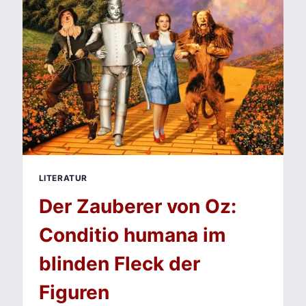
THE
COVENANT
ÜBER
ECHTE
SCHICKSALE
ERZÄHLT
LITERATUR
Der Zauberer von Oz:
Conditio humana im
blinden Fleck der
Figuren