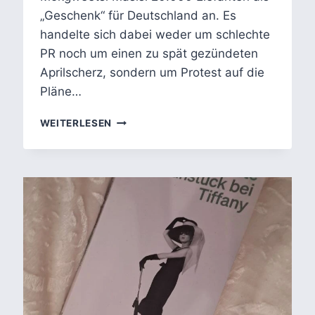
„Geschenk“ für Deutschland an. Es
handelte sich dabei weder um schlechte
PR noch um einen zu spät gezündeten
Aprilscherz, sondern um Protest auf die
Pläne…
DAS
WEITERLESEN
GESCHENK
–
GAEA
SCHOETERS‘
POLITSATIRE
ÜBER
20.000
ELEFANTEN
IN
BERLIN