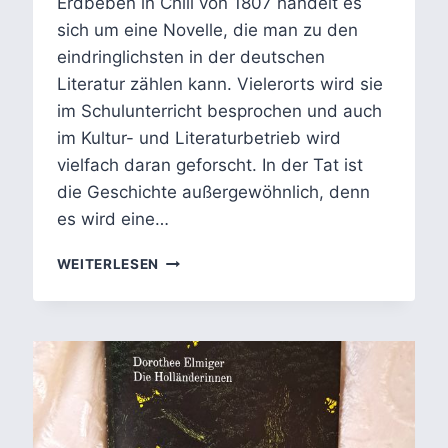
Erdbeben in Chili von 1807 handelt es
sich um eine Novelle, die man zu den
eindringlichsten in der deutschen
Literatur zählen kann. Vielerorts wird sie
im Schulunterricht besprochen und auch
im Kultur- und Literaturbetrieb wird
vielfach daran geforscht. In der Tat ist
die Geschichte außergewöhnlich, denn
es wird eine…
DAS
WEITERLESEN
ERDBEBEN
IN
CHILI
–
HEINRICH
VON
KLEISTS
LITERARISCHES
MEISTERWERK