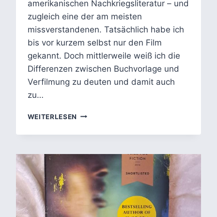
amerikanischen Nachkriegsliteratur – und
zugleich eine der am meisten
missverstandenen. Tatsächlich habe ich
bis vor kurzem selbst nur den Film
gekannt. Doch mittlerweile weiß ich die
Differenzen zwischen Buchvorlage und
Verfilmung zu deuten und damit auch
zu…
FRÜHSTÜCK
WEITERLESEN
BEI
TIFFANY
–
TRUMAN
CAPOTES
ZEITLOSE
NOVELLE
ÜBER
HOLLY
GOLIGHTLY