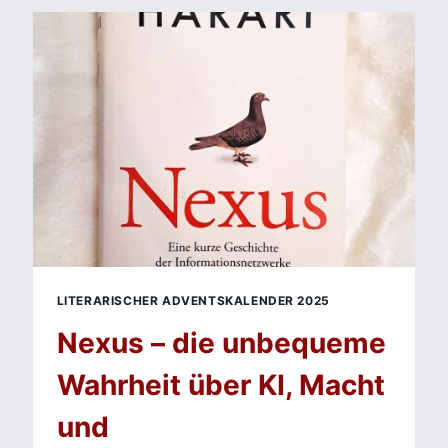
GEFÄHRLICHE
LIEBSCHAFTEN
–
DER
SKANDALÖSESTE
ROMAN
DES
18.
JAHRHUNDERTS
LITERARISCHER ADVENTSKALENDER 2025
Nexus – die unbequeme
Wahrheit über KI, Macht
und