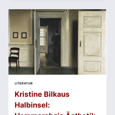
UNENDLICHE
GESCHICHTE
–
ZEITLOSE
WEISHEIT
IN
FANTASTISCHEM
GEWAND
LITERATUR
Kristine Bilkaus
Halbinsel: