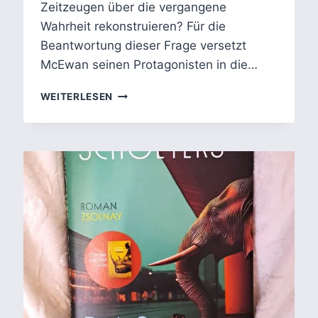
Zeitzeugen über die vergangene
Wahrheit rekonstruieren? Für die
Beantwortung dieser Frage versetzt
McEwan seinen Protagonisten in die…
GRENZEN
WEITERLESEN
DER
ERKENNTNIS:
MCEWANS WAS
WIR
WISSEN
KÖNNEN ALS
LITERARISCHE
REFLEXION
ÜBER
WAHRHEIT
UND
ÜBERLIEFERUNG