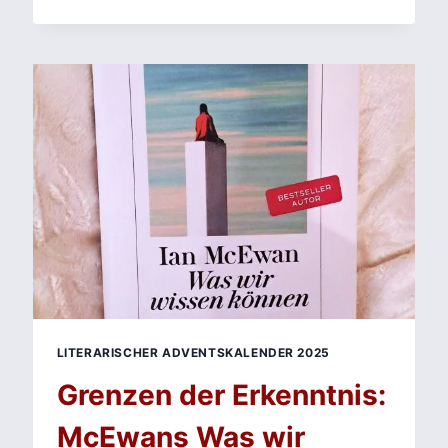
JESUS-
VIDEO
VON
ANDREAS
ESCHBACH:
WAS
PASSIERT,
WENN
DER
GLAUBE
AUF
BEWEISE
TRIFFT?
LITERARISCHER ADVENTSKALENDER 2025
Grenzen der Erkenntnis:
McEwans Was wir