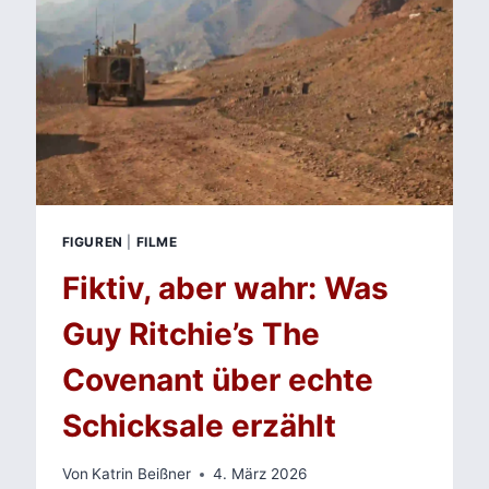
WENN
PARATEXTE
ZUR
SPRACHE
WERDEN
FIGUREN
|
FILME
Fiktiv, aber wahr: Was
Guy Ritchie’s The
Covenant über echte
Schicksale erzählt
Von
Katrin Beißner
4. März 2026