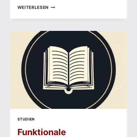
KRISTINE
WEITERLESEN
BILKAUS
HALBINSEL:
HAMMERSHØIS
ÄSTHETIK
DER
KLIMAKRISE
STUDIEN
Funktionale