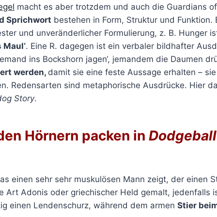
egel
macht es aber trotzdem und auch die Guardians of
d Sprichwort
bestehen in Form, Struktur und Funktion. 
ter und unveränderlicher Formulierung, z. B. Hunger ist
 Maul‘
. Eine R. dagegen ist ein verbaler bildhafter Ausd
 jemand ins Bockshorn jagen‘, jemandem die Daumen drü
iert werden,
damit sie eine feste Aussage erhalten – sie
en. Redensarten sind metaphorische Ausdrücke. Hier d
dog Story
.
 den Hörnern packen in
Dodgeball
das einen sehr sehr muskulösen Mann zeigt, der einen St
e Art Adonis oder griechischer Held gemalt, jedenfalls i
nzig einen Lendenschurz, während dem armen
Stier bei