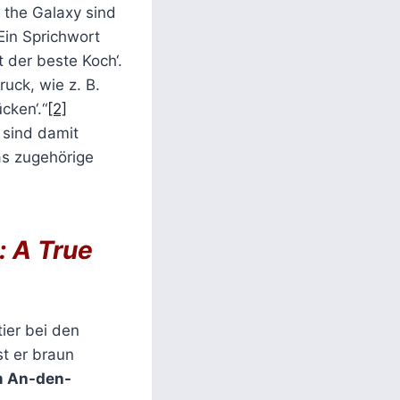
 the Galaxy sind
Ein Sprichwort
 der beste Koch‘.
ruck, wie z. B.
cken‘.“
[2]
 sind damit
as zugehörige
: A True
ier bei den
st er braun
m An-den-