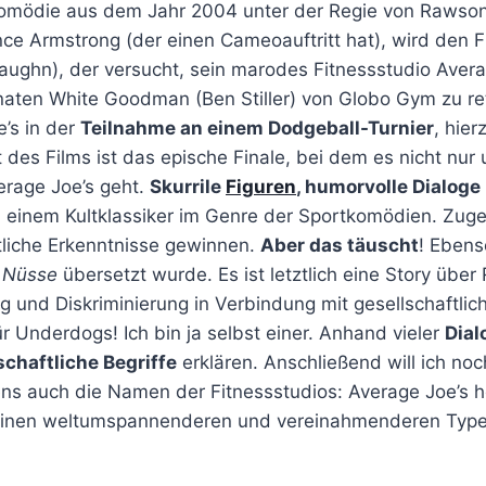
komödie aus dem Jahr 2004 unter der Regie von Rawson
e Armstrong (der einen Cameoauftritt hat), wird den F
aughn), der versucht, sein marodes Fitnessstudio Avera
ten White Goodman (Ben Stiller) von Globo Gym zu ret
e’s in der
Teilnahme an einem Dodgeball-Turnier
, hie
des Films ist das epische Finale, bei dem es nicht nur
erage Joe’s geht.
Skurrile
Figuren
, humorvolle Dialoge
einem Kultklassiker im Genre der Sportkomödien. Zuge
ftliche Erkenntnisse gewinnen.
Aber das täuscht
! Ebens
e Nüsse
übersetzt wurde. Es ist letztlich eine Story übe
und Diskriminierung in Verbindung mit gesellschaftlich
ür Underdogs! Ich bin ja selbst einer. Anhand vieler
Dial
schaftliche Begriffe
erklären. Anschließend will ich noc
ns auch die Namen der Fitnessstudios: Average Joe’s he
 einen weltumspannenderen und vereinahmenderen Type