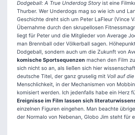
Dodgeball: A True Underdog Story
ist eine Film
Thurber. Wer Underdogs mag so wie ich und Lanc
Geschichte dreht sich um Peter LaFleur (Vince V
Übernahme durch den skrupellosen Fitnessmagna
liegt für Peter und die Mitglieder von Average Jo
man Brennball oder Völkerball sagen. Höhepunkt 
Dodgeball, sondern auch um die Zukunft von Av
komische Sportsequenzen
machen den Film zu 
sich nicht so an, als ließen sich hier wissenscha
deutsche Titel, der ganz gruselig mit
Voll auf di
Menschlichkeit, in der Mechanismen von Mobbing 
komisiert werden. Ich jedenfalls habe ein Herz f
Ereignisse im Film lassen sich literaturwissen
einzelnen Figuren eingehen. Man beachte übrige
der Normalo von Nebenan, Globo Jim steht für