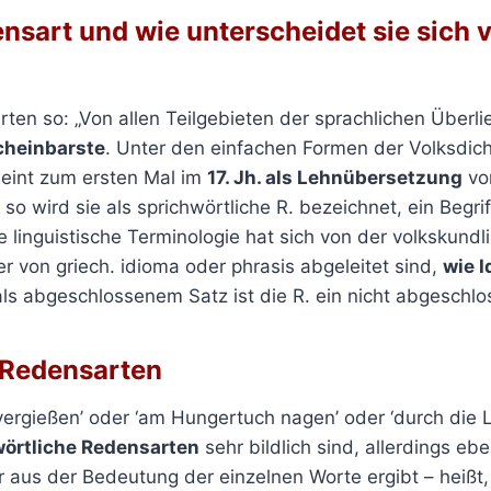
nsart
und wie unterscheidet sie sich
ten so: „Von allen Teilgebieten der sprachlichen Überli
cheinbarste
. Unter den einfachen Formen der Volksdich
cheint zum ersten Mal im
17. Jh. als Lehnübersetzung
von
, so wird sie als sprichwörtliche R. bezeichnet, ein Begrif
ie linguistische Terminologie hat sich von der volkskundl
r von griech. idioma oder phrasis abgeleitet sind,
wie I
s abgeschlossenem Satz ist die R. ein nicht abgeschlo
e Redensarten
 vergießen’ oder ‘am Hungertuch nagen’ oder ‘durch die 
wörtliche Redensarten
sehr bildlich sind, allerdings eb
 aus der Bedeutung der einzelnen Worte ergibt – heißt