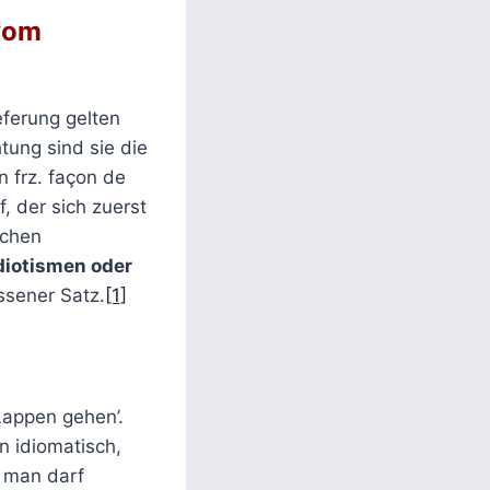
 vom
eferung gelten
tung sind sie die
 frz. façon de
f, der sich zuerst
ichen
diotismen oder
ssener Satz.
[1]
Lappen gehen’.
en idiomatisch,
, man darf