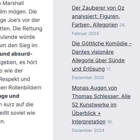
 Marshall
Der Zauberer von Oz
ilm mögen. Die
analysiert: Figuren,
ge Joe‘s vor der
Farben, Allegorien
24.
ten. Die Rettung
Februar 2024
rzulande würde
Die Göttliche Komödie –
 um den Sieg im
Dantes visionäre
 und absurd-
Allegorie über Sünde
geben, es hört
und Erlösung
17.
o wie der
Dezember 2025
r Respekt und
en Rollenbildern
Monas Augen von
oge und
Thomas Schlesser: Alle
h kurz auf die
52 Kunstwerke im
ißt soviel wie
Überblick +
n.
Interpretation
10.
Dezember 2024