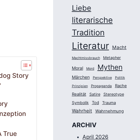
Liebe
literarische
Tradition
Literatur
Macht
Metapher
Machtmissbrauch
Mythen
Moral
Mord
rdog Story
Märchen
Perspektive
Politik
?
Rache
Propaganda
Prinzipien
Realität
Satire
Stereotype
ory
Tod
Symbolik
Trauma
Wahrheit
Wahrnehmung
onzeption
ARCHIV
A True
April 2026