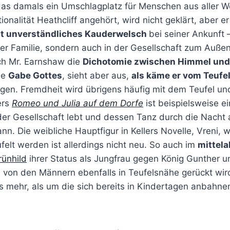
as damals ein Umschlagplatz für Menschen aus aller We
alität Heathcliff angehört, wird nicht geklärt, aber er
ht unverständliches Kauderwelsch
bei seiner Ankunft 
 der Familie, sondern auch in der Gesellschaft zum Auß
rch Mr. Earnshaw die
Dichotomie zwischen Himmel und 
ne
Gabe Gottes
, sieht aber aus,
als käme er vom Teufe
gen. Fremdheit wird übrigens häufig mit dem Teufel und
ers
Romeo und Julia auf dem Dorfe
ist beispielsweise e
der Gesellschaft lebt und dessen Tanz durch die Nacht
n. Die weibliche Hauptfigur in Kellers Novelle, Vreni, w
elt werden ist allerdings nicht neu. So auch im
mittela
rünhild
ihrer Status als Jungfrau gegen König Gunther u
e von den Männern ebenfalls in Teufelsnähe gerückt wir
aus mehr, als um die sich bereits in Kindertagen anbahn