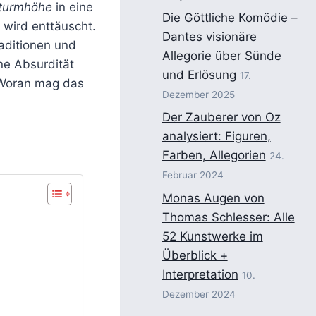
turmhöhe
in eine
Die Göttliche Komödie –
r wird enttäuscht.
Dantes visionäre
raditionen und
Allegorie über Sünde
ne Absurdität
und Erlösung
17.
 Woran mag das
Dezember 2025
Der Zauberer von Oz
analysiert: Figuren,
Farben, Allegorien
24.
Februar 2024
Monas Augen von
Thomas Schlesser: Alle
52 Kunstwerke im
Überblick +
Interpretation
10.
Dezember 2024