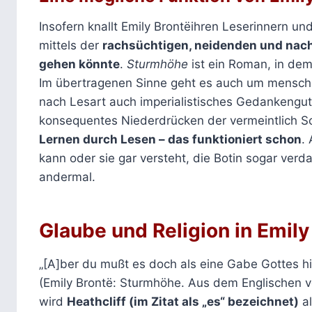
Insofern knallt Emily Brontëihren Leserinnern u
mittels der
rachsüchtigen, neidenden und nac
gehen könnte
.
Sturmhöhe
ist ein Roman, in de
Im übertragenen Sinne geht es auch um mensche
nach Lesart auch imperialistisches Gedankeng
konsequentes Niederdrücken der vermeintlich Sc
Lernen durch Lesen – das funktioniert schon
.
kann oder sie gar versteht, die Botin sogar ver
andermal.
Glaube und Religion in Emil
„[A]ber du mußt es doch als eine Gabe Gottes h
(Emily Brontë: Sturmhöhe. Aus dem Englischen vo
wird
Heathcliff (im Zitat als „es“ bezeichnet)
al