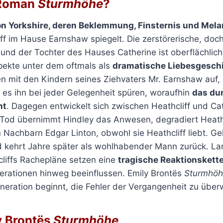
 Roman
Sturmhöhe
?
n Yorkshire, deren Beklemmung, Finsternis und Mela
f im Hause Earnshaw spiegelt. Die zerstörerische, doc
 und der Tochter des Hauses Catherine ist oberflächlich
pekte unter dem oftmals als
dramatische Liebesgesch
 mit den Kindern seines Ziehvaters Mr. Earnshaw auf,
t es ihn bei jeder Gelegenheit spüren, woraufhin
das du
nt
. Dagegen entwickelt sich zwischen Heathcliff und Cat
 Tod übernimmt Hindley das Anwesen, degradiert Heathc
 Nachbarn Edgar Linton, obwohl sie Heathcliff liebt. Ge
nd kehrt Jahre später als wohlhabender Mann zurück. L
cliffs Rachepläne setzen eine
tragische Reaktionskett
rationen hinweg beeinflussen. Emily Brontës
Sturmhö
eration beginnt, die Fehler der Vergangenheit zu über
y Brontës
Sturmhöhe