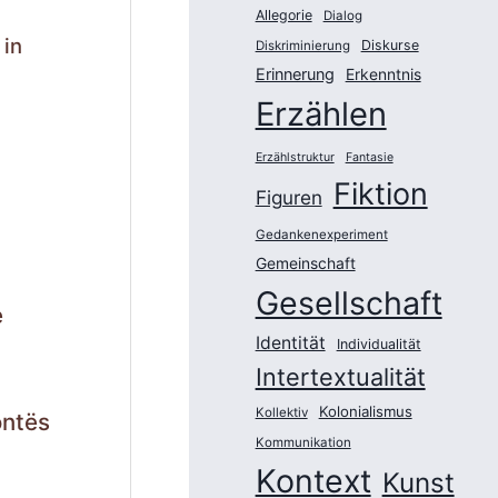
Allegorie
Dialog
 in
Diskurse
Diskriminierung
Erinnerung
Erkenntnis
Erzählen
Erzählstruktur
Fantasie
Fiktion
Figuren
Gedankenexperiment
Gemeinschaft
Gesellschaft
e
Identität
Individualität
Intertextualität
Kolonialismus
Kollektiv
ontës
Kommunikation
Kontext
Kunst