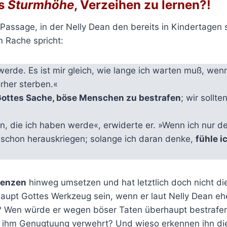
ës
Sturmhöhe
, Verzeihen zu lernen?!
Passage, in der Nelly Dean den bereits in Kindertagen
n Rache spricht:
erde. Es ist mir gleich, wie lange ich warten muß, wenn
orher sterben.«
 Gottes Sache, böse Menschen zu bestrafen
; wir sollte
n, die ich haben werde«, erwiderte er. »Wenn ich nur 
 schon herauskriegen; solange ich daran denke,
fühle i
renzen
hinweg umsetzen und hat letztlich doch nicht d
haupt Gottes Werkzeug sein, wenn er laut Nelly Dean ehe
te? Wen würde er wegen böser Taten überhaupt bestraf
t ihm Genugtuung verwehrt? Und wieso erkennen ihn di