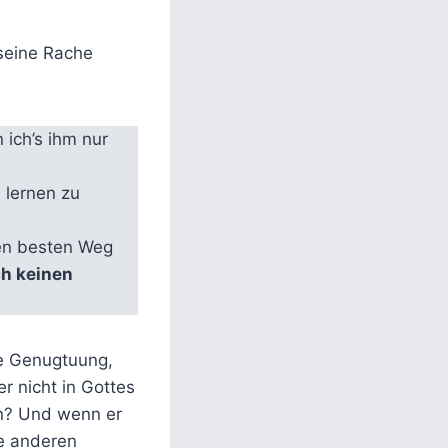
 seine Rache
 ich’s ihm nur
n lernen zu
den besten Weg
ch keinen
ie Genugtuung,
r nicht in Gottes
en? Und wenn er
e anderen