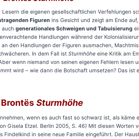
nd Lesern die eigenen gesellschaftlichen Verfehlungen s
htragenden Figuren
ins Gesicht und zeigt am Ende auf
m auch
generationales Schweigen und Tabuisierung
ei
nverachtende Handlungen während der Kolonialisierung,
ut an den Handlungen der Figuren ausmachen, Machtmis
hwächeren. In dem Fall ist
Sturmhöhe
eine Kritik am Em
 Aber wenn niemand von seinen eigenen Fehlern lesen un
dammt wird – wie dann die Botschaft umsetzen? Das ist e
y Brontës
Sturmhöhe
innehmen, wenn es auch fast so schwarz ist, als käme 
n Gisela Etzel. Berlin 2005, S. 46) Mit diesen Worten 
s Findelkind in seine neue Familie eingeführt. Der Haus