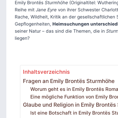
Emily Brontës
Sturmhöhe
(Originaltitel: Wutheri
Reihe mit
Jane Eyre
von ihrer Schwester Charlot
Rache, Wildheit, Kritik an der gesellschaftlichen
Gepflogenheiten,
Heimsuchungen unterschiedl
seiner Natur – das sind die Themen, die in
Stur
liegen?
Inhaltsverzeichnis
Fragen an Emily Brontës Sturmhöhe
Worum geht es in Emily Brontës Rom
Eine mögliche Funktion von Emily Br
Glaube und Religion in Emily Brontë
Ist eine Botschaft in Emily Brontës S