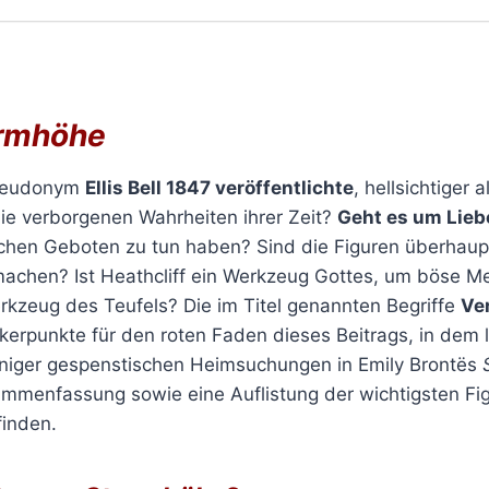
rmhöhe
Pseudonym
Ellis Bell 1847 veröffentlichte
, hellsichtiger a
 die verborgenen Wahrheiten ihrer Zeit?
Geht es um Lieb
chen Geboten zu tun haben? Sind die Figuren überhaup
achen? Ist Heathcliff ein Werkzeug Gottes, um böse M
rkzeug des Teufels? Die im Titel genannten Begriffe
Ve
kerpunkte für den roten Faden dieses Beitrags, in dem l
eniger gespenstischen Heimsuchungen in Emily Brontës
ammenfassung sowie eine Auflistung der wichtigsten Fi
finden.