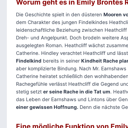
Worum geht es in
Emily Brontës
Die Geschichte spielt in den düsteren
Mooren vo
dem Charakter des jungen Findelkindes Heathclif
leidenschaftliche Beziehung zwischen Heathcliff
Dreh- und Angelpunkt. Doch brodeln weitere As
ausgelegten Roman. Heathcliff wächst zusammen
Catherine. Hindley verachtet Heathcliff und läss
Findelkind
bereits in seiner
Kindheit Rache pla
aber komplizierte Bindung. Nach Mr. Earnshaws
Catherine heiratet schließlich den wohlhabenden
Rachegefühle verlässt Heathcliff die Gegend u
stetig setzt
er seine Rache in die Tat um
. Heath
das Leben der Earnshaws und Lintons über Gene
einer gewissen Hoffnung.
Denn die nächste Gen
Eine mögliche Funktion von
Emil