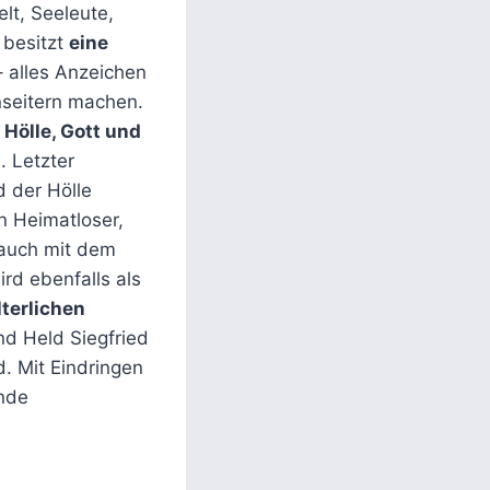
lt, Seeleute,
 besitzt
eine
– alles Anzeichen
enseitern machen.
Hölle, Gott und
l
. Letzter
 der Hölle
in Heimatloser,
 auch mit dem
ird ebenfalls als
lterlichen
nd Held Siegfried
d. Mit Eindringen
ende