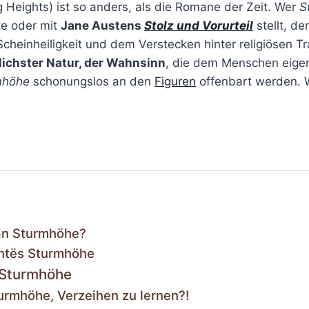
ng Heights) ist so anders, als die Romane der Zeit. Wer
S
te oder mit
Jane Austens
Stolz und Vorurteil
stellt, de
 Scheinheiligkeit und dem Verstecken hinter religiösen T
ichster Natur, der Wahnsinn
, die dem Menschen eige
mhöhe
schonungslos an den
Figuren
offenbart werden.
an Sturmhöhe?
ontës Sturmhöhe
s Sturmhöhe
turmhöhe, Verzeihen zu lernen?!