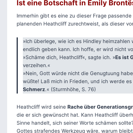
Ist eine Botschaft in Emily Bront
Immerhin gibt es eine zu dieser Frage passende 
planenden Heathcliff zurechtweist, als dieser vo
»Ich überlege, wie ich es Hindley heimzahlen w
endlich geben kann. Ich hoffe, er wird nicht v
»Schäme dich, Heathcliff«, sagte ich. »
Es ist
verzeihen.«
»Nein, Gott würde nicht die Genugtuung habe
wüßte! Laß mich in Frieden, und ich werde es
Schmerz
.« (Sturmhöhe, S. 76)
Heathcliff wird seine
Rache über Generationsg
die er sich gewünscht hat. Kann Heathcliff über
Sinne handelt, sich seiner Worte schämen soll
Gottes strafendes Werkzeug wäre, warum bleib