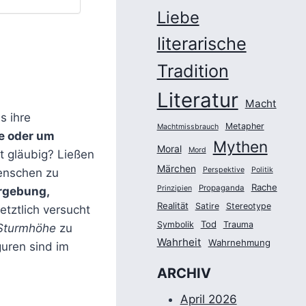
Liebe
literarische
Tradition
Literatur
Macht
ls ihre
Metapher
Machtmissbrauch
e oder um
Mythen
Moral
Mord
t gläubig? Ließen
Märchen
Perspektive
Politik
enschen zu
Rache
Propaganda
Prinzipien
rgebung,
Realität
Satire
Stereotype
etztlich versucht
Tod
Symbolik
Trauma
Sturmhöhe
zu
Wahrheit
Wahrnehmung
guren sind im
ARCHIV
April 2026