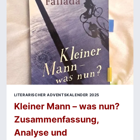
WIR
WISSEN
KÖNNEN ALS
LITERARISCHE
REFLEXION
ÜBER
WAHRHEIT
UND
ÜBERLIEFERUNG
LITERARISCHER ADVENTSKALENDER 2025
Kleiner Mann – was nun?
Zusammenfassung,
Analyse und