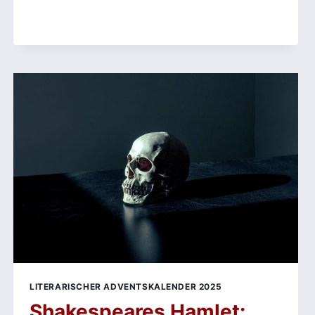
–
TRUMAN
CAPOTES
ZEITLOSE
NOVELLE
ÜBER
HOLLY
GOLIGHTLY
LITERARISCHER ADVENTSKALENDER 2025
Shakespeares Hamlet: