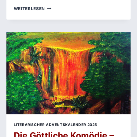
KLEINER
WEITERLESEN
MANN
–
WAS
NUN?
ZUSAMMENFASSUNG,
ANALYSE
UND
INTERPRETATION
VON
HANS
FALLADAS
GESELLSCHAFTSROMAN
LITERARISCHER ADVENTSKALENDER 2025
Die Göttliche Komödie –