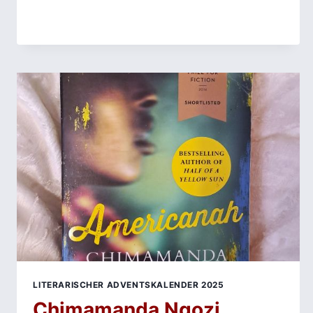
GAEA
SCHOETERS‘
POLITSATIRE
ÜBER
20.000
ELEFANTEN
IN
BERLIN
LITERARISCHER ADVENTSKALENDER 2025
Chimamanda Ngozi