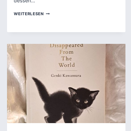
dessen…
CHIMAMANDA
WEITERLESEN
NGOZI
ADICHIES
AMERICANAH
–
IDENTITÄT,
RACE
UND
ZUGEHÖRIGKEIT