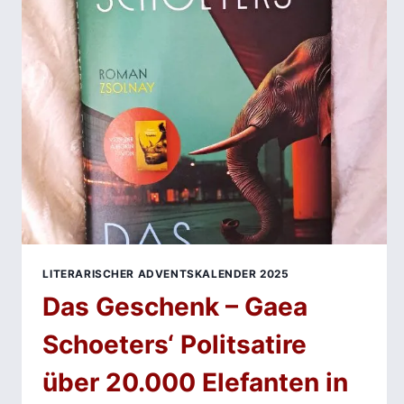
ANDREAS
ESCHBACH:
WAS
PASSIERT,
WENN
DER
GLAUBE
AUF
BEWEISE
TRIFFT?
LITERARISCHER ADVENTSKALENDER 2025
Das Geschenk – Gaea
Schoeters‘ Politsatire
über 20.000 Elefanten in