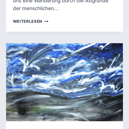
uns eine Wanderung durch die Abgründe
der menschlichen…
DIE
WEITERLESEN
GÖTTLICHE
KOMÖDIE
–
DANTES
VISIONÄRE
ALLEGORIE
ÜBER
SÜNDE
UND
ERLÖSUNG