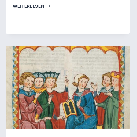
SHAKESPEARES
WEITERLESEN
HAMLET:
DIE
BERÜHMTESTE
TRAGÖDIE
DER
WELTLITERATUR
IM
ÜBERBLICK