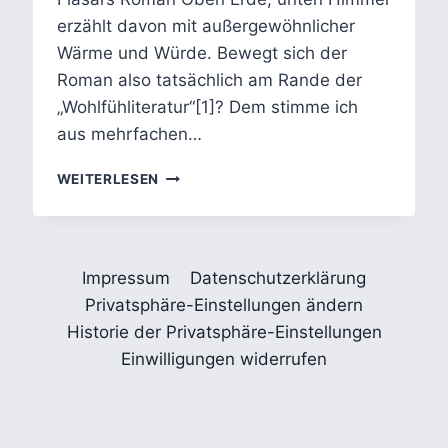
erzählt davon mit außergewöhnlicher
Wärme und Würde. Bewegt sich der
Roman also tatsächlich am Rande der
„Wohlfühliteratur“[1]? Dem stimme ich
aus mehrfachen…
OBEN
WEITERLESEN
ERDE,
UNTEN
HIMMEL
–
Impressum
Datenschutzerklärung
MILENA
MICHIKO
Privatsphäre-Einstellungen ändern
FLAŠAR:
Historie der Privatsphäre-Einstellungen
ROMAN
Einwilligungen widerrufen
ÜBER
EINSAMKEIT,
TOD
&
KODOKUSHI