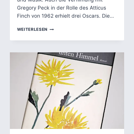
Gregory Peck in der Rolle des Atticus
Finch von 1962 erhielt drei Oscars. Die…
TO
WEITERLESEN
KILL
A
MOCKINGBIRD:
HARPER
LEES
UNBEQUEME
WAHRHEITEN
ÜBER
RASSISMUS