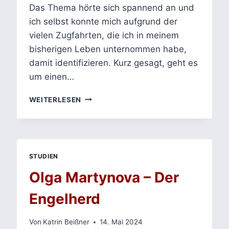
Das Thema hörte sich spannend an und
ich selbst konnte mich aufgrund der
vielen Zugfahrten, die ich in meinem
bisherigen Leben unternommen habe,
damit identifizieren. Kurz gesagt, geht es
um einen…
DANIEL
WEITERLESEN
GLATTAUER
–
IN
EINEM
ZUG:
STUDIEN
KLISCHEES,
KOMMUNIKATION,
Olga Martynova – Der
KONVENTIONEN
Engelherd
Von
Katrin Beißner
14. Mai 2024