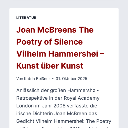
MCEWANS WAS
WIR
WISSEN
LITERATUR
KÖNNEN ALS
LITERARISCHE
Joan McBreens The
REFLEXION
ÜBER
Poetry of Silence
WAHRHEIT
UND
Vilhelm Hammershøi –
ÜBERLIEFERUNG
Kunst über Kunst
Von
Katrin Beißner
31. Oktober 2025
Anlässlich der großen Hammershøi-
Retrospektive in der Royal Academy
London im Jahr 2008 verfasste die
irische Dichterin Joan McBreen das
Gedicht Vilhelm Hammershøi: The Poetry