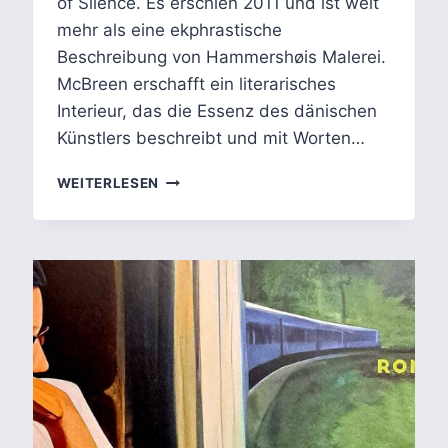
of Silence. Es erschien 2011 und ist weit
mehr als eine ekphrastische
Beschreibung von Hammershøis Malerei.
McBreen erschafft ein literarisches
Interieur, das die Essenz des dänischen
Künstlers beschreibt und mit Worten…
JOAN
WEITERLESEN
MCBREENS
THE
POETRY
OF
SILENCE
VILHELM
HAMMERSHØI
–
KUNST
ÜBER
KUNST