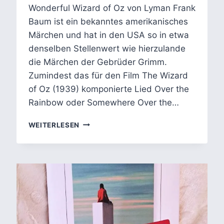
Wonderful Wizard of Oz von Lyman Frank
Baum ist ein bekanntes amerikanisches
Märchen und hat in den USA so in etwa
denselben Stellenwert wie hierzulande
die Märchen der Gebrüder Grimm.
Zumindest das für den Film The Wizard
of Oz (1939) komponierte Lied Over the
Rainbow oder Somewhere Over the…
DER
WEITERLESEN
ZAUBERER
VON
OZ:
CONDITIO
HUMANA
IM
BLINDEN
FLECK
DER