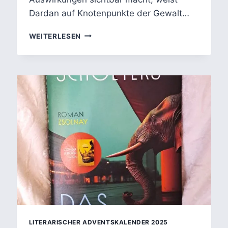
Dardan auf Knotenpunkte der Gewalt…
MOHAMED
WEITERLESEN
AMJAHID:
ALLES
NUR
EINZELFÄLLE?
DAS
SYSTEM
HINTER
DER
POLIZEIGEWALT
LITERARISCHER ADVENTSKALENDER 2025