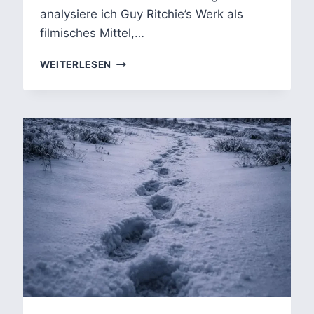
analysiere ich Guy Ritchie’s Werk als
filmisches Mittel,…
FIKTIV,
WEITERLESEN
ABER
WAHR:
WAS
GUY
RITCHIE’S
THE
COVENANT
ÜBER
ECHTE
SCHICKSALE
ERZÄHLT