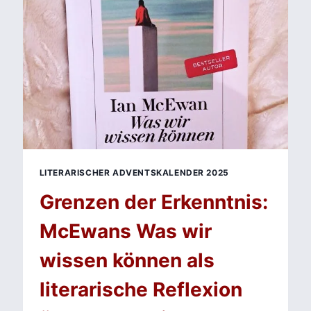
WAS
PASSIERT,
WENN
DER
GLAUBE
AUF
BEWEISE
TRIFFT?
LITERARISCHER ADVENTSKALENDER 2025
Grenzen der Erkenntnis:
McEwans Was wir
wissen können als
literarische Reflexion