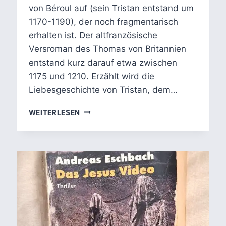
von Béroul auf (sein Tristan entstand um
1170-1190), der noch fragmentarisch
erhalten ist. Der altfranzösische
Versroman des Thomas von Britannien
entstand kurz darauf etwa zwischen
1175 und 1210. Erzählt wird die
Liebesgeschichte von Tristan, dem…
TRISTAN
WEITERLESEN
UND
ISOLDE
IM
KARTENSPIEL:
ZWISCHEN
MITTELALTERLICHER
TRADITION
UND
ROMANTISCHER
UMDEUTUNG