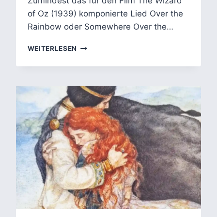
Zumindest das für den Film The Wizard
of Oz (1939) komponierte Lied Over the
Rainbow oder Somewhere Over the…
DER
WEITERLESEN
ZAUBERER
VON
OZ:
CONDITIO
HUMANA
IM
BLINDEN
FLECK
DER
FIGUREN