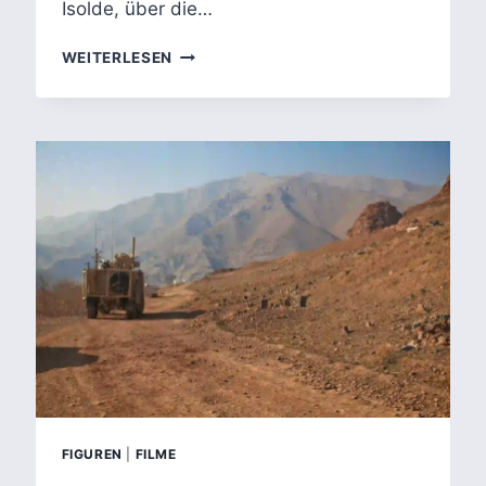
Isolde, über die…
MINNE,
WEITERLESEN
LIEBE,
EHE,
SEX
–
VON
TRISTAN
UND
ISOLDE
ZU
LIEBE
HAT
ZWEI
GESICHTER/THE
MIRROR
HAS
TWO
FACES
FIGUREN
|
FILME