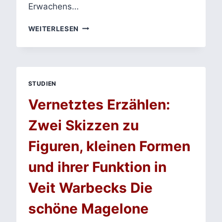
Erwachens…
KIMIKO
WEITERLESEN
UND
DIE
BIBLIOTHEK
IN
THE
STUDIEN
BOYS
–
Vernetztes Erzählen:
WENN
PARATEXTE
Zwei Skizzen zu
ZUR
SPRACHE
Figuren, kleinen Formen
WERDEN
und ihrer Funktion in
Veit Warbecks Die
schöne Magelone