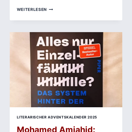
GRENZEN
WEITERLESEN
DER
ERKENNTNIS:
MCEWANS WAS
WIR
WISSEN
KÖNNEN ALS
LITERARISCHE
REFLEXION
ÜBER
WAHRHEIT
UND
ÜBERLIEFERUNG
LITERARISCHER ADVENTSKALENDER 2025
Mohamed Amjahid: