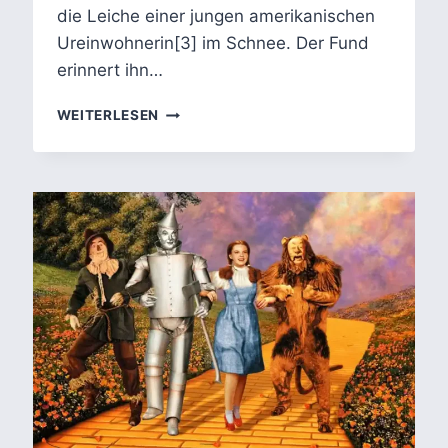
die Leiche einer jungen amerikanischen
Ureinwohnerin[3] im Schnee. Der Fund
erinnert ihn…
WIND
WEITERLESEN
RIVER:
FIGUREN
ALS
ANKLÄGER
REALER
RESERVATSGEWALT