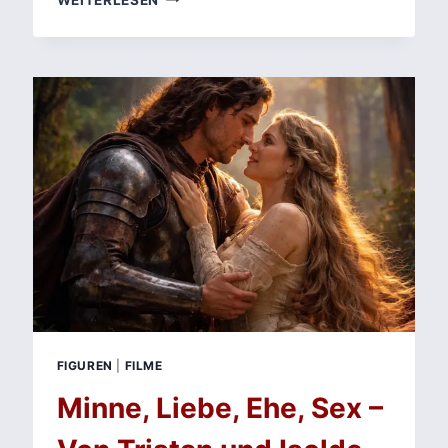
WAL
UND
WARENFETISCH:
FLANERIE
DURCH
ZEITSCHICHTEN
BREMENS
FIGUREN
|
FILME
Minne, Liebe, Ehe, Sex –