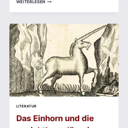
VERNETZTES
WEITERLESEN
ERZÄHLEN:
ZWEI
SKIZZEN
ZU
FIGUREN,
KLEINEN
FORMEN
UND
IHRER
FUNKTION
IN
VEIT
WARBECKS
DIE
SCHÖNE
MAGELONE
LITERATUR
Das Einhorn und die