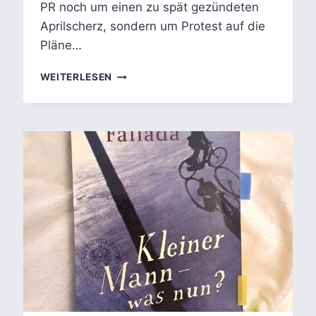
PR noch um einen zu spät gezündeten
Aprilscherz, sondern um Protest auf die
Pläne…
DAS
WEITERLESEN
GESCHENK
–
GAEA
SCHOETERS‘
POLITSATIRE
ÜBER
20.000
ELEFANTEN
IN
BERLIN