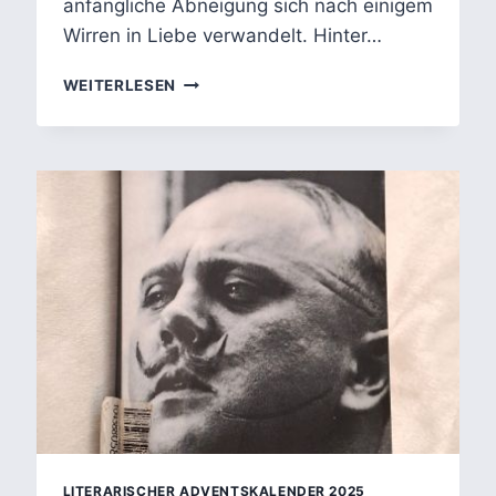
anfängliche Abneigung sich nach einigem
Wirren in Liebe verwandelt. Hinter…
STOLZ
WEITERLESEN
UND
VORURTEIL
–
JANE
AUSTENS
ZEITLOSER
ROMAN
ÜBER
LIEBE,
MISSVERSTÄNDNISSE
UND
GESELLSCHAFTLICHE
KONVENTIONEN
LITERARISCHER ADVENTSKALENDER 2025