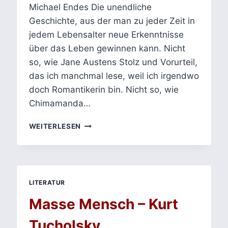
Michael Endes Die unendliche
Geschichte, aus der man zu jeder Zeit in
jedem Lebensalter neue Erkenntnisse
über das Leben gewinnen kann. Nicht
so, wie Jane Austens Stolz und Vorurteil,
das ich manchmal lese, weil ich irgendwo
doch Romantikerin bin. Nicht so, wie
Chimamanda…
CATCH
WEITERLESEN
22
–
JOSEPH
HELLER
–
LITERATUR
ABSURDITÄT
DER
Masse Mensch – Kurt
CONDITIO
HUMANA
Tucholsky