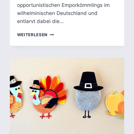
opportunistischen Emporkömmlings im
wilhelminischen Deutschland und
entlarvt dabei die…
HEINRICH
WEITERLESEN
MANNS
DER
UNTERTAN
–
EIN
ZEITLOSER
SPIEGEL
DEUTSCHER
MENTALITÄT