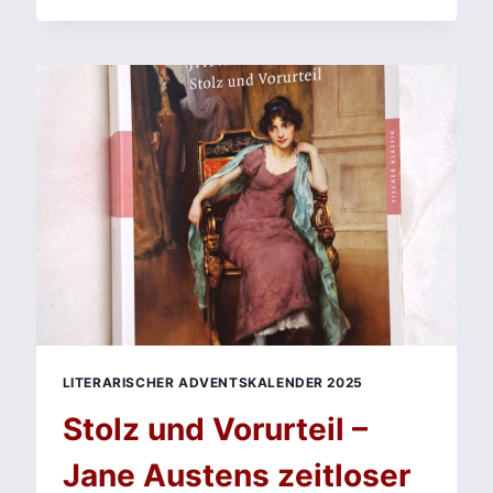
–
WAS
NUN?
ZUSAMMENFASSUNG,
ANALYSE
UND
INTERPRETATION
VON
HANS
FALLADAS
GESELLSCHAFTSROMAN
LITERARISCHER ADVENTSKALENDER 2025
Stolz und Vorurteil –
Jane Austens zeitloser