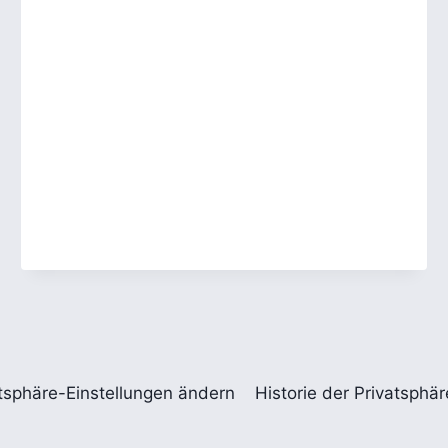
NACH
MITTERNACHT:
PATRICK
NESS
ERKLÄRT
KINDERN
DEN
TOD
tsphäre-Einstellungen ändern
Historie der Privatsphä