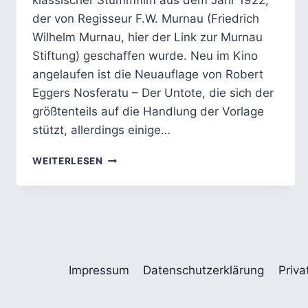
klassischer Stummfilm aus dem Jahr 1922,
der von Regisseur F.W. Murnau (Friedrich
Wilhelm Murnau, hier der Link zur Murnau
Stiftung) geschaffen wurde. Neu im Kino
angelaufen ist die Neuauflage von Robert
Eggers Nosferatu – Der Untote, die sich der
größtenteils auf die Handlung der Vorlage
stützt, allerdings einige…
NOSFERATU
WEITERLESEN
–
DER
VAMPIR
ALS
SYMPTOM
FÜR
UNTERDRÜCKTE
Impressum
Datenschutzerklärung
Priva
SEXUALITÄT