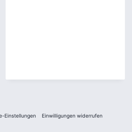
HILLES
UNTERGEHENDE
WEISHEIT
–
SATIRE
UM
1900
re-Einstellungen
Einwilligungen widerrufen