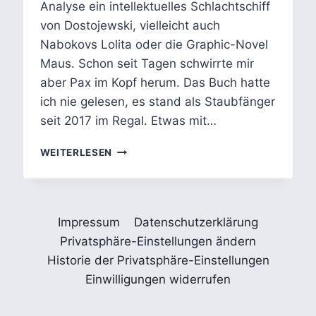
Analyse ein intellektuelles Schlachtschiff
von Dostojewski, vielleicht auch
Nabokovs Lolita oder die Graphic-Novel
Maus. Schon seit Tagen schwirrte mir
aber Pax im Kopf herum. Das Buch hatte
ich nie gelesen, es stand als Staubfänger
seit 2017 im Regal. Etwas mit…
MEIN
WEITERLESEN
FREUND
PAX:
PARABEL,
METAEBENEN
Impressum
Datenschutzerklärung
&
GEWISSENSKONFLIKTE
Privatsphäre-Einstellungen ändern
IM
Historie der Privatsphäre-Einstellungen
KINDERBUCH
Einwilligungen widerrufen