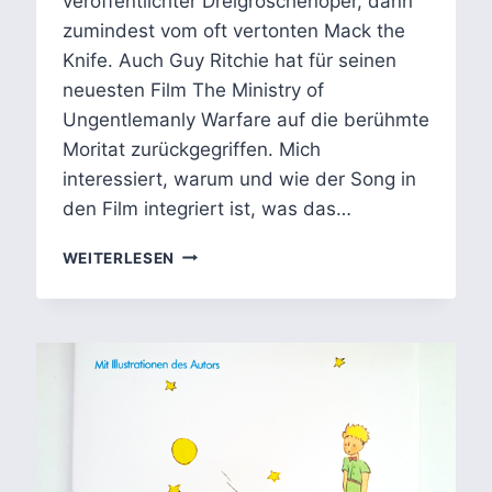
veröffentlichter Dreigroschenoper, dann
zumindest vom oft vertonten Mack the
Knife. Auch Guy Ritchie hat für seinen
neuesten Film The Ministry of
Ungentlemanly Warfare auf die berühmte
Moritat zurückgegriffen. Mich
interessiert, warum und wie der Song in
den Film integriert ist, was das…
MACKIE
WEITERLESEN
MESSER
UND
THE
MINISTRY
OF
UNGENTLEMANLY
WARFARE