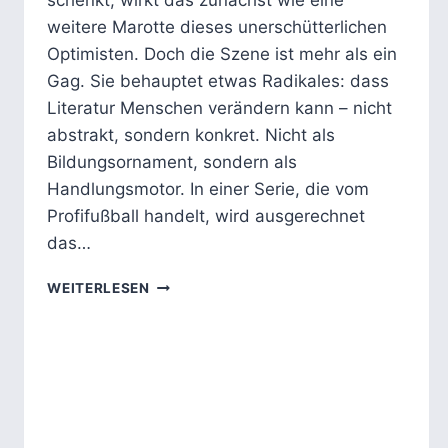
schenkt, wirkt das zunächst wie eine
weitere Marotte dieses unerschütterlichen
Optimisten. Doch die Szene ist mehr als ein
Gag. Sie behauptet etwas Radikales: dass
Literatur Menschen verändern kann – nicht
abstrakt, sondern konkret. Nicht als
Bildungsornament, sondern als
Handlungsmotor. In einer Serie, die vom
Profifußball handelt, wird ausgerechnet
das…
TED
WEITERLESEN
LASSO
–
FUSSBALL, O
PTIMISMUS, A
US L
ITERATUR L
ERNEN