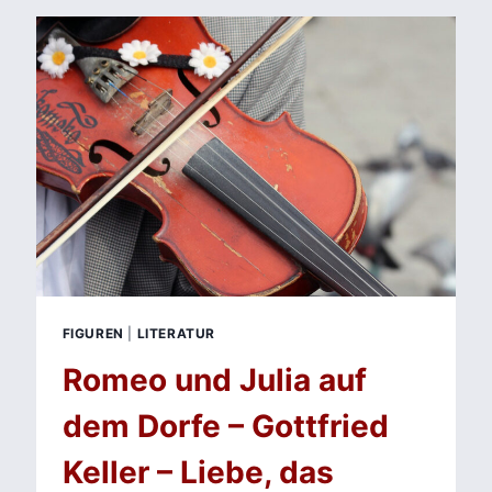
UND
ERZÄHLT
VON
SCHAM
UND
IDENTITÄT
FIGUREN
|
LITERATUR
Romeo und Julia auf
dem Dorfe – Gottfried
Keller – Liebe, das