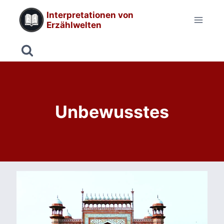
Zum
Interpretationen von
Inhalt
Erzählwelten
springen
Unbewusstes