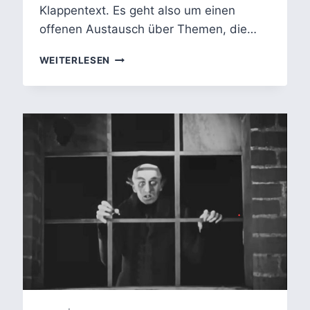
Klappentext. Es geht also um einen
offenen Austausch über Themen, die…
WIR
WEITERLESEN
KOMMEN
–
DIALOG
IM
KOLLEKTIVEN
ICH:
SEX,
ALTER,
BEGEHREN
–
SCHAM,
SCHWEIGEN,
TABUS