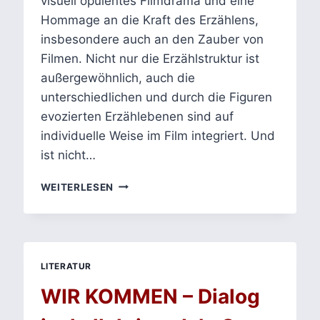
visuell opulentes Filmdrama und eine
Hommage an die Kraft des Erzählens,
insbesondere auch an den Zauber von
Filmen. Nicht nur die Erzählstruktur ist
außergewöhnlich, auch die
unterschiedlichen und durch die Figuren
evozierten Erzählebenen sind auf
individuelle Weise im Film integriert. Und
ist nicht…
TARSEM
WEITERLESEN
SINGHS
THE
FALL
–
ERZÄHLEN
LITERATUR
UND
IMAGINATION
WIR KOMMEN – Dialog