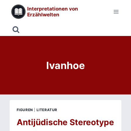
Zum
Interpretationen von
Inhalt
Erzählwelten
springen
Ivanhoe
FIGUREN
|
LITERATUR
Antijüdische Stereotype