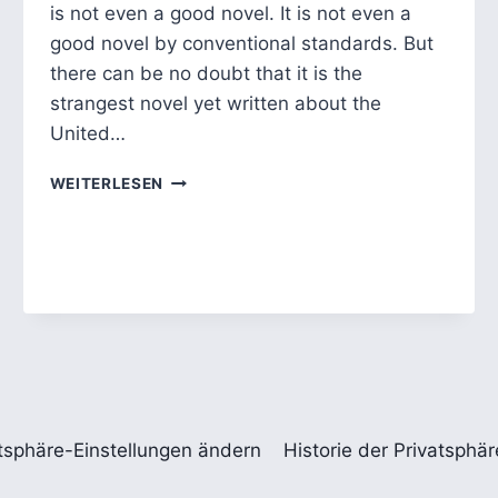
is not even a good novel. It is not even a
good novel by conventional standards. But
there can be no doubt that it is the
strangest novel yet written about the
United…
DIE
WEITERLESEN
ERZÄHLTE
STRUKTUR
VON
TRAUMA
IN
CATCH
22
tsphäre-Einstellungen ändern
Historie der Privatsphä