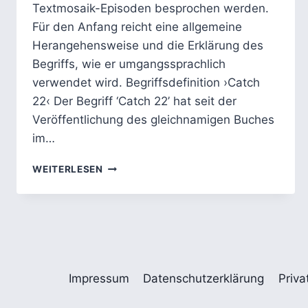
Textmosaik-Episoden besprochen werden.
Für den Anfang reicht eine allgemeine
Herangehensweise und die Erklärung des
Begriffs, wie er umgangssprachlich
verwendet wird. Begriffsdefinition ›Catch
22‹ Der Begriff ‘Catch 22’ hat seit der
Veröffentlichung des gleichnamigen Buches
im…
CATCH
WEITERLESEN
22
–
JOSEPH
HELLER:
PARADOXES
UND
ABSURDES
Impressum
Datenschutzerklärung
Priva