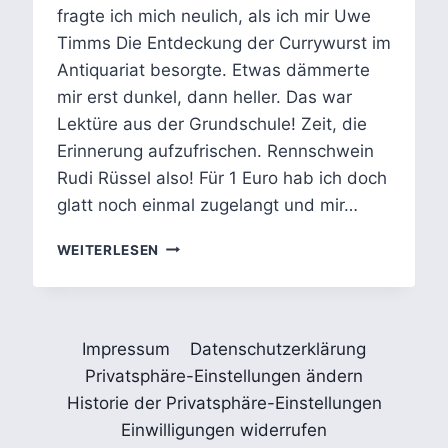
fragte ich mich neulich, als ich mir Uwe
Timms Die Entdeckung der Currywurst im
Antiquariat besorgte. Etwas dämmerte
mir erst dunkel, dann heller. Das war
Lektüre aus der Grundschule! Zeit, die
Erinnerung aufzufrischen. Rennschwein
Rudi Rüssel also! Für 1 Euro hab ich doch
glatt noch einmal zugelangt und mir…
UWE
WEITERLESEN
TIMMS
RENNSCHWEIN
RUDI
RÜSSEL
Impressum
Datenschutzerklärung
–
SCHWEIN
Privatsphäre-Einstellungen ändern
ODER
Historie der Privatsphäre-Einstellungen
NICHT
Einwilligungen widerrufen
SCHWEIN?