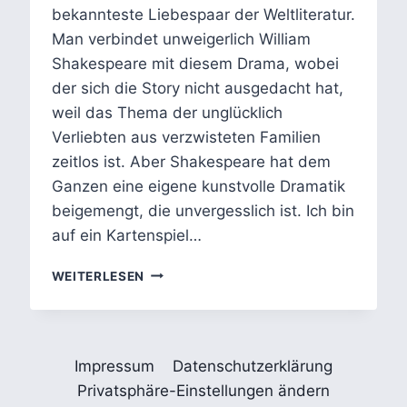
bekannteste Liebespaar der Weltliteratur.
Man verbindet unweigerlich William
Shakespeare mit diesem Drama, wobei
der sich die Story nicht ausgedacht hat,
weil das Thema der unglücklich
Verliebten aus verzwisteten Familien
zeitlos ist. Aber Shakespeare hat dem
Ganzen eine eigene kunstvolle Dramatik
beigemengt, die unvergesslich ist. Ich bin
auf ein Kartenspiel…
LIEBESPAARE
WEITERLESEN
DER
WELTLITERATUR
–
ROMEO
Impressum
Datenschutzerklärung
UND
JULIA
Privatsphäre-Einstellungen ändern
–