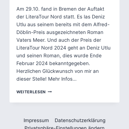
Am 29.10. fand in Bremen der Auftakt
der LiteraTour Nord statt. Es las Deniz
Utlu aus seinem bereits mit dem Alfred-
Döblin-Preis ausgezeichneten Roman
Vaters Meer. Und auch der Preis der
LiteraTour Nord 2024 geht an Deniz Utlu
und seinen Roman, dies wurde Ende
Februar 2024 bekanntgegeben.
Herzlichen Glückwunsch von mir an
dieser Stelle! Mehr Infos…
VATERS
WEITERLESEN
MEER:
DENIZ
UTLUS
ROMAN
Impressum
Datenschutzerklärung
ÜBER
MIGRATION,
Privatsphäre-Einstellungen ändern