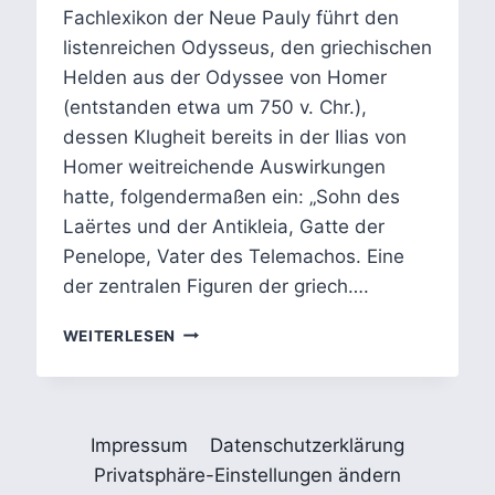
Fachlexikon der Neue Pauly führt den
listenreichen Odysseus, den griechischen
Helden aus der Odyssee von Homer
(entstanden etwa um 750 v. Chr.),
dessen Klugheit bereits in der Ilias von
Homer weitreichende Auswirkungen
hatte, folgendermaßen ein: „Sohn des
Laërtes und der Antikleia, Gatte der
Penelope, Vater des Telemachos. Eine
der zentralen Figuren der griech….
ODYSSEUS
WEITERLESEN
DER
LÜGNER?
TÄUSCHUNG,
LIST
Impressum
Datenschutzerklärung
UND
FIGUREN
Privatsphäre-Einstellungen ändern
IN