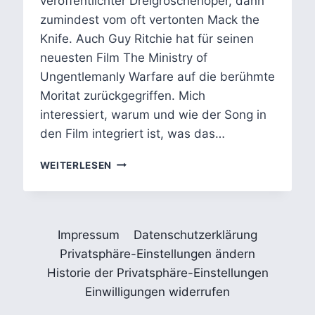
veröffentlichter Dreigroschenoper, dann
zumindest vom oft vertonten Mack the
Knife. Auch Guy Ritchie hat für seinen
neuesten Film The Ministry of
Ungentlemanly Warfare auf die berühmte
Moritat zurückgegriffen. Mich
interessiert, warum und wie der Song in
den Film integriert ist, was das…
MACKIE
WEITERLESEN
MESSER
UND
THE
MINISTRY
Impressum
Datenschutzerklärung
OF
UNGENTLEMANLY
Privatsphäre-Einstellungen ändern
WARFARE
Historie der Privatsphäre-Einstellungen
Einwilligungen widerrufen