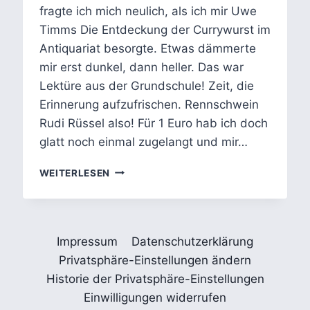
fragte ich mich neulich, als ich mir Uwe
Timms Die Entdeckung der Currywurst im
Antiquariat besorgte. Etwas dämmerte
mir erst dunkel, dann heller. Das war
Lektüre aus der Grundschule! Zeit, die
Erinnerung aufzufrischen. Rennschwein
Rudi Rüssel also! Für 1 Euro hab ich doch
glatt noch einmal zugelangt und mir…
UWE
WEITERLESEN
TIMMS
RENNSCHWEIN
RUDI
RÜSSEL
Impressum
Datenschutzerklärung
–
SCHWEIN
Privatsphäre-Einstellungen ändern
ODER
Historie der Privatsphäre-Einstellungen
NICHT
Einwilligungen widerrufen
SCHWEIN?