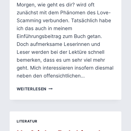
Morgen, wie geht es dir? wird oft
zunächst mit dem Phänomen des Love-
Scamming verbunden. Tatsächlich habe
ich das auch in meinem
Einführungsbeitrag zum Buch getan.
Doch aufmerksame Leserinnen und
Leser werden bei der Lektüre schnell
bemerken, dass es um sehr viel mehr
geht. Mich interessieren insofern diesmal
neben den offensichtlichen…
HEY
WEITERLESEN
GUTEN
MORGEN,
WIE
GEHT
ES
LITERATUR
DIR?
–