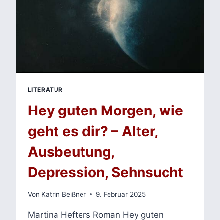
LITERATUR
Hey guten Morgen, wie
geht es dir? – Alter,
Ausbeutung,
Depression, Sehnsucht
Von
Katrin Beißner
9. Februar 2025
Martina Hefters Roman Hey guten