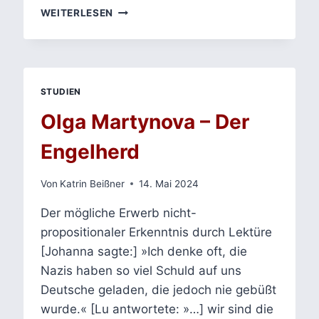
NO
WEITERLESEN
&
ICH
–
DELPHINE
DE
STUDIEN
VIGAN
–
Olga Martynova – Der
GEWALT
UND
Engelherd
SOLIDARITÄT
Von
Katrin Beißner
14. Mai 2024
Der mögliche Erwerb nicht-
propositionaler Erkenntnis durch Lektüre
[Johanna sagte:] »Ich denke oft, die
Nazis haben so viel Schuld auf uns
Deutsche geladen, die jedoch nie gebüßt
wurde.« [Lu antwortete: »…] wir sind die