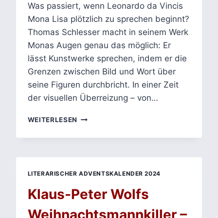
Was passiert, wenn Leonardo da Vincis
Mona Lisa plötzlich zu sprechen beginnt?
Thomas Schlesser macht in seinem Werk
Monas Augen genau das möglich: Er
lässt Kunstwerke sprechen, indem er die
Grenzen zwischen Bild und Wort über
seine Figuren durchbricht. In einer Zeit
der visuellen Überreizung – von…
INTERMEDIALITÄT
WEITERLESEN
IN
DER
KUNSTVERMITTLUNG:
THOMAS
SCHLESSERS
LITERARISCHER ADVENTSKALENDER 2024
MONAS
AUGEN
Klaus-Peter Wolfs
Weihnachtsmannkiller –