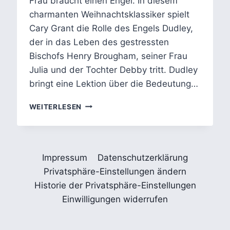
Frau braucht einen Engel. In diesem
charmanten Weihnachtsklassiker spielt
Cary Grant die Rolle des Engels Dudley,
der in das Leben des gestressten
Bischofs Henry Brougham, seiner Frau
Julia und der Tochter Debby tritt. Dudley
bringt eine Lektion über die Bedeutung…
DER
WEITERLESEN
ENGEL
ALS
TRANSFORMATIVE
KRAFT
Impressum
Datenschutzerklärung
IM
FILM
Privatsphäre-Einstellungen ändern
THE
Historie der Privatsphäre-Einstellungen
BISHOP’S
Einwilligungen widerrufen
WIFE