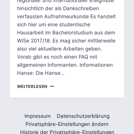
regionaler und internationaler Ereignisse
hinsichtlich der als Dankschreiben
verfassten Aufnahmeurkunde Es handelt
sich hier um eine studentische
Hausarbeit im Bachelorstudium aus dem
WiSe 2017/18. Es mag sicher mittlerweile
also viel aktuellere Arbeiten geben.
Vorab gibt es noch einen FAQ mit
allgemeinen Informanten. Informationen
Hanse: Die Hanse…
BREMENS
WEITERLESEN
AUFNAHME
IN
DIE
HANSE
Impressum
Datenschutzerklärung
VOM
3.
Privatsphäre-Einstellungen ändern
AUGUST
Historie der Privatsphäre-Einstellungen