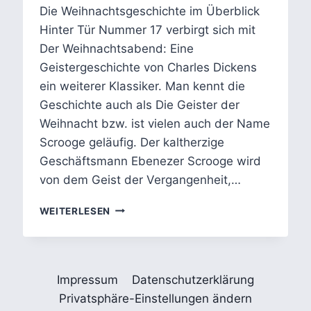
Die Weihnachtsgeschichte im Überblick
Hinter Tür Nummer 17 verbirgt sich mit
Der Weihnachtsabend: Eine
Geistergeschichte von Charles Dickens
ein weiterer Klassiker. Man kennt die
Geschichte auch als Die Geister der
Weihnacht bzw. ist vielen auch der Name
Scrooge geläufig. Der kaltherzige
Geschäftsmann Ebenezer Scrooge wird
von dem Geist der Vergangenheit,…
SCROOGE
WEITERLESEN
UND
DIE
GEISTER:
DICKENS‘
Impressum
Datenschutzerklärung
ZEITLOSE
BOTSCHAFT
Privatsphäre-Einstellungen ändern
ÜBER