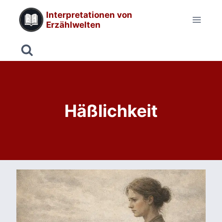
Zum
Interpretationen von
Inhalt
Erzählwelten
springen
Häßlichkeit