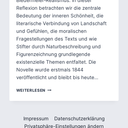
Biedermeier‑Realismus. In dieser
Reflexion betrachten wir die zentrale
Bedeutung der inneren Schönheit, die
literarische Verbindung von Landschaft
und Gefühlen, die moralischen
Fragestellungen des Texts und wie
Stifter durch Naturbeschreibung und
Figurenzeichnung grundlegende
existenzielle Themen entfaltet. Die
Novelle wurde erstmals 1844
veröffentlicht und bleibt bis heute…
ADALBERT
WEITERLESEN
STIFTERS
BRIGITTA:
DIE
WAHRE
Impressum
Datenschutzerklärung
SCHÖNHEIT
DER
Privatsphäre-Einstellungen ändern