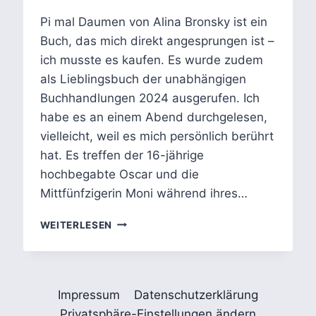
Pi mal Daumen von Alina Bronsky ist ein
Buch, das mich direkt angesprungen ist –
ich musste es kaufen. Es wurde zudem
als Lieblingsbuch der unabhängigen
Buchhandlungen 2024 ausgerufen. Ich
habe es an einem Abend durchgelesen,
vielleicht, weil es mich persönlich berührt
hat. Es treffen der 16-jährige
hochbegabte Oscar und die
Mittfünfzigerin Moni während ihres…
ALINA
WEITERLESEN
BRONSKY
ENTLARVT
IN
PI
Impressum
Datenschutzerklärung
MAL
DAUMEN
Privatsphäre-Einstellungen ändern